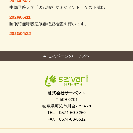
2026/05/27
中部学院大学「現代福祉マネジメント」ゲスト講師
2026/05/11
睡眠時無呼吸症候群権威検査を行います。
2026/04/22
本格コーヒーメーカー導入・社員＆学生食堂
2026/04/13
このページのトップへ
FC Bombonera 岐阜県No.1
2026/04/01
入社式を開催しました
2026/03/21
ぎふWRG「キラキラもっとガーデン」に出展しました
株式会社サーバント
2026/03/03
〒509-0201
令和7年度 岐阜県スポーツ賞「FC Bombonera」
岐阜県可児市川合2793-24
TEL：0574-60-3260
2026/02/06
FAX：0574-63-6512
岐阜県「働いてもらい方改革」優良事例集に掲載されました
2025/11/11