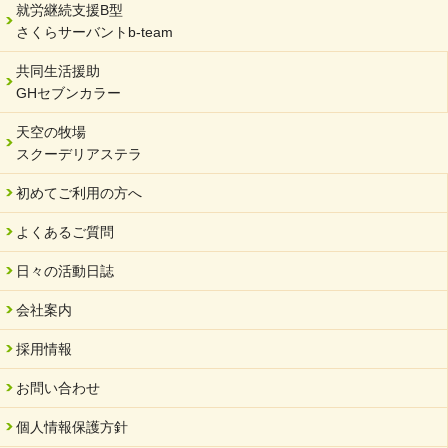
就労継続支援B型
令和6年能登半島地震被災者支援において
さくらサーバントb-team
2023/12/29
年末年始のお知らせ
共同生活援助
GHセブンカラー
2023/12/18
北方支店・保護者交流会「収穫祭」
天空の牧場
スクーデリアステラ
2023/11/08
オンラインショップを開設しました
初めてご利用の方へ
2023/10/20
よくあるご質問
「可児の企業魅力発見フェア」に出展しました
2023/10/17
日々の活動日誌
馬糞堆肥「馬の力」販売開始
会社案内
2023/08/18
クラウドファンディングのご案内
採用情報
2023/02/22
お問い合わせ
yahooショッピングサイト本日開店
個人情報保護方針
2023/02/16