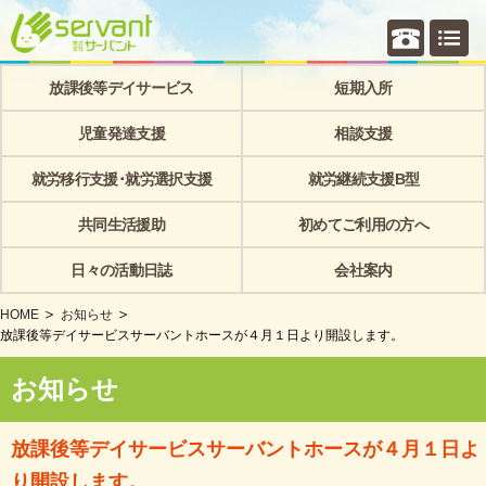
個別相
放課後等デイサービス
短期入所
児童発達支援
相談支援
就労移行支援･就労選択支援
就労継続支援B型
共同生活援助
初めてご利用の方へ
日々の活動日誌
会社案内
HOME
お知らせ
放課後等デイサービスサーバントホースが４月１日より開設します。
お知らせ
放課後等デイサービスサーバントホースが４月１日よ
り開設します。