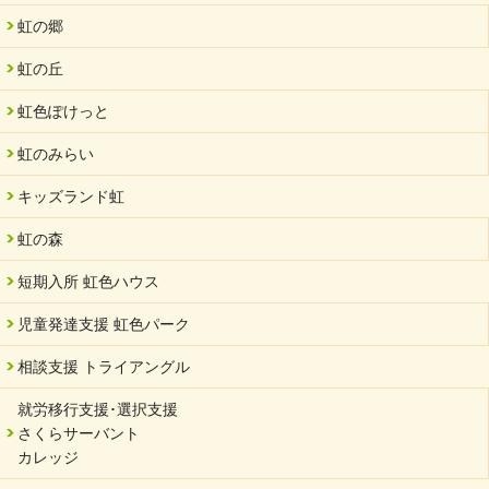
虹の郷
2024/08/01
夏休み学習支援・可茂自悠学舎
虹の丘
2024/07/03
虹色ぽけっと
中部学院大学「現代福祉マネジメント」ゲスト講師
虹のみらい
2024/04/17
SDGs発表会・研修会
キッズランド虹
2024/04/05
中学生向けのフリースクール「可茂自悠学舎」開設
虹の森
2024/04/01
短期入所 虹色ハウス
サーバント設立10周年記念【 福祉・医療・教育の連携講演会 】
を開催しました。
児童発達支援 虹色パーク
2024/02/20
相談支援 トライアングル
サーバント設立10周年記念【 福祉・医療・教育の連携講演会 】
就労移行支援･選択支援
2024/02/02
さくらサーバント
岐阜県 ワーク・ライフ・バランス推進エクセレント企業認定
カレッジ
2024/01/15