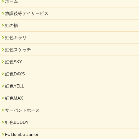
ホーム
FC ボンボ ジュニア 稼働中 ～体験募集しています。
放課後等デイサービス
2025/06/10
未来会議 in 可児市 「斉藤まさゆき」
虹の橋
2025/05/07
虹色キラリ
2025年6月中旬 OPEN 放課後等デイサービス「Fc Bombo
Junior」
虹色スケッチ
2025/03/01
虹色SKY
餅つき大会を開催しました
2025/01/31
虹色DAYS
「可児の企業魅力発見フェア」に出展しました
虹色YELL
2024/11/06
就労継続支援B型「エコボール」事業を始めました
虹色MAX
2024/09/10
サーバントホース
スヌーズレンルームを設置しました・可茂自悠学舎
虹色BUDDY
2024/08/26
「ぎふSDGs推進パートナー登録制度」シルバーパートナーに登
Fc Bombo Junior
録されました。