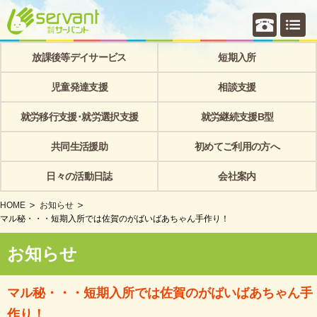
個別相
放課後等デイサービス
短期入所
児童発達支援
相談支援
就労移行支援･就労選択支援
就労継続支援B型
共同生活援助
初めてご利用の方へ
日々の活動日誌
会社案内
HOME
お知らせ
マル秘・・・短期入所では佐賀のがばいばあちゃん手作り！
お知らせ
マル秘・・・短期入所では佐賀のがばいばあちゃん手
作り！