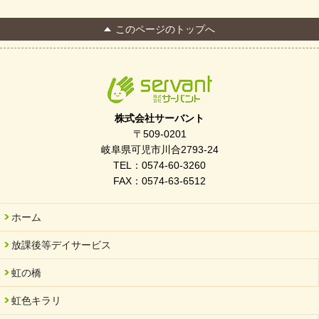
2026/04/13
このページのトップへ
FC Bombonera 岐阜県No.1
2026/04/01
入社式を開催しました
2026/03/21
ぎふWRG「キラキラもっとガーデン」に出展しました
株式会社サーバント
2026/03/03
〒509-0201
令和7年度 岐阜県スポーツ賞「FC Bombonera」
岐阜県可児市川合2793-24
TEL：0574-60-3260
2026/02/06
FAX：0574-63-6512
岐阜県「働いてもらい方改革」優良事例集に掲載されました
2025/11/11
ホーム
FC ボンボ ジュニア 稼働中 ～体験募集しています。
放課後等デイサービス
2025/06/10
未来会議 in 可児市 「斉藤まさゆき」
虹の橋
2025/05/07
虹色キラリ
2025年6月中旬 OPEN 放課後等デイサービス「Fc Bombo