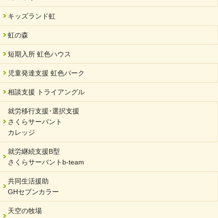
SDGs発表会・研修会
キッズランド虹
2024/04/05
中学生向けのフリースクール「可茂自悠学舎」開設
虹の森
2024/04/01
短期入所 虹色ハウス
サーバント設立10周年記念【 福祉・医療・教育の連携講演会 】
を開催しました。
児童発達支援 虹色パーク
2024/02/20
相談支援 トライアングル
サーバント設立10周年記念【 福祉・医療・教育の連携講演会 】
就労移行支援･選択支援
2024/02/02
さくらサーバント
岐阜県 ワーク・ライフ・バランス推進エクセレント企業認定
カレッジ
2024/01/15
就労継続支援B型
令和6年能登半島地震被災者支援において
さくらサーバントb-team
2023/12/29
年末年始のお知らせ
共同生活援助
GHセブンカラー
2023/12/18
北方支店・保護者交流会「収穫祭」
天空の牧場