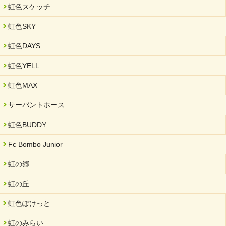
Junior」
虹色スケッチ
2025/03/01
虹色SKY
餅つき大会を開催しました
2025/01/31
虹色DAYS
「可児の企業魅力発見フェア」に出展しました
虹色YELL
2024/11/06
就労継続支援B型「エコボール」事業を始めました
虹色MAX
2024/09/10
サーバントホース
スヌーズレンルームを設置しました・可茂自悠学舎
虹色BUDDY
2024/08/26
「ぎふSDGs推進パートナー登録制度」シルバーパートナーに登
Fc Bombo Junior
録されました。
虹の郷
2024/08/01
夏休み学習支援・可茂自悠学舎
虹の丘
2024/07/03
虹色ぽけっと
中部学院大学「現代福祉マネジメント」ゲスト講師
虹のみらい
2024/04/17