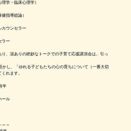
心理学・臨床心理学）
保健指導総論）
ルカウンセラー
ンセラー
あり、涙ありの絶妙なトークでの子育て応援講演会は、引っ
を活かし、「ゆれる子どもたちの心の育ちについて（一番大切
てくれます。
時半
ンホール
～～～
時半