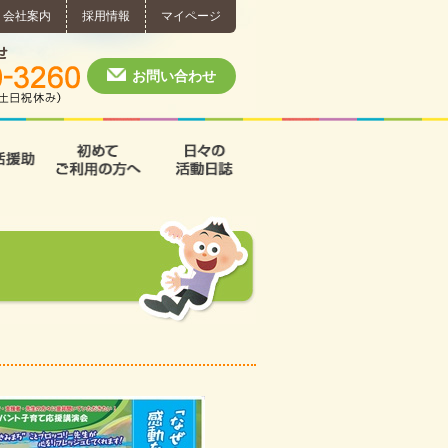
会社案内
採用情報
マイページ
個別相談・お問い合わせ
0574-60-3260
月～土 10:00 ~ 1
お問い合わせ
援
支援B型
共同生活援助
初めてご利用の方へ
日々の活動日誌