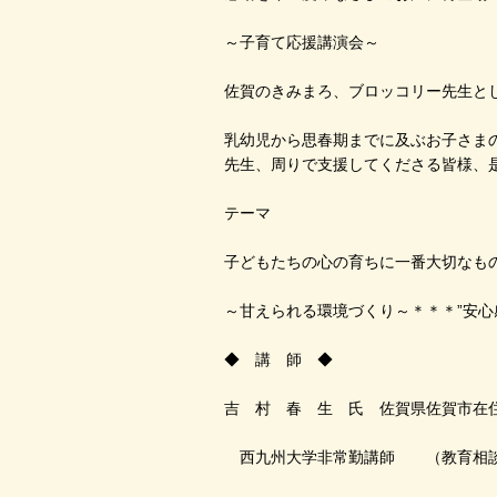
～子育て応援講演会～
佐賀のきみまろ、ブロッコリー先生と
乳幼児から思春期までに及ぶお子さま
先生、周りで支援してくださる皆様、
テーマ
子どもたちの心の育ちに一番大切なも
～甘えられる環境づくり～＊＊＊”安心感
◆ 講 師 ◆
吉 村 春 生 氏 佐賀県佐賀市在
西九州大学非常勤講師 （教育相談