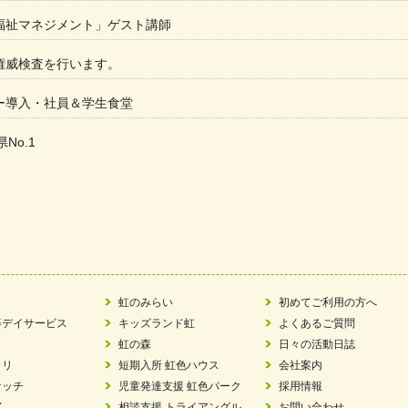
福祉マネジメント」ゲスト講師
権威検査を行います。
ー導入・社員＆学生食堂
県No.1
た
ラもっとガーデン」に出展しました
ツ賞「FC Bombonera」
い方改革」優良事例集に掲載されました
虹のみらい
初めてご利用の方へ
等デイサービス
キッズランド虹
よくあるご質問
ア 稼働中 ～体験募集しています。
虹の森
日々の活動日誌
ラリ
短期入所 虹色ハウス
会社案内
 「斉藤まさゆき」
ケッチ
児童発達支援 虹色パーク
採用情報
Y
相談支援 トライアングル
お問い合わせ