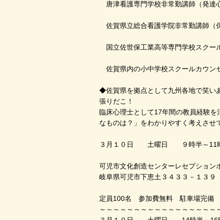
唐津看護専門学校非常勤講師（発達
佐賀県立総合看護学院非常勤講師（
国立佐世保工業高等専門学校スクー
佐賀県内の小中学校スクールカウ
◆佐賀県を拠点として九州各地で笑い
張りだこ！
臨床心理士として17年間の教員経験
なものは？」をわかりやすく考えさせ
３月１０日 土曜日 ９時半～11
可児市文化創造センターレセプショ
岐阜県可児市下恵土３４３３－１３９
定員100名 参加費無料 駐車場完備
～～～～～～～～～～～～～～～～～
３月１０日 土曜日 14時半～16