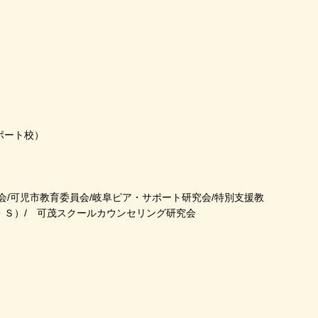
ポート校）
会/可児市教育委員会/岐阜ピア・サポート研究会/特別支援教
・Ｓ）/ 可茂スクールカウンセリング研究会