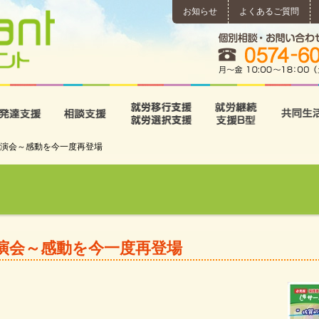
お知らせ
よくあるご質問
所
児童発達支援
相談支援
就労移行支援･就労選択支
就労継続
演会～感動を今一度再登場
演会～感動を今一度再登場
！