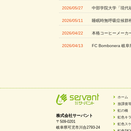
2026/05/27
中部学院大学「現代
2026/05/11
睡眠時無呼吸症候群
2026/04/22
本格コーヒーメーカ
2026/04/13
FC Bombonera 岐阜
2026/04/01
入社式を開催しまし
2026/03/21
ぎふWRG「キラキ
2026/03/03
令和7年度 岐阜県スポー
2026/02/06
岐阜県「働いてもら
ホーム
放課後
2025/11/11
FC ボンボ ジュニ
虹の橋
株式会社サーバント
虹色キ
2025/06/10
未来会議 in 可児市
〒509-0201
虹色ス
岐阜県可児市川合2793-24
虹色SK