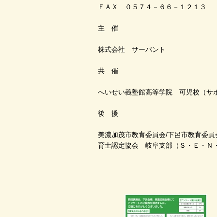
ＦＡＸ ０５７４－６６－１２１３
主 催
株式会社 サーバント
共 催
へいせい義塾館高等学院 可児校（サ
後 援
美濃加茂市教育委員会/下呂市教育委員
育士認定協会 岐阜支部（Ｓ・Ｅ・Ｎ