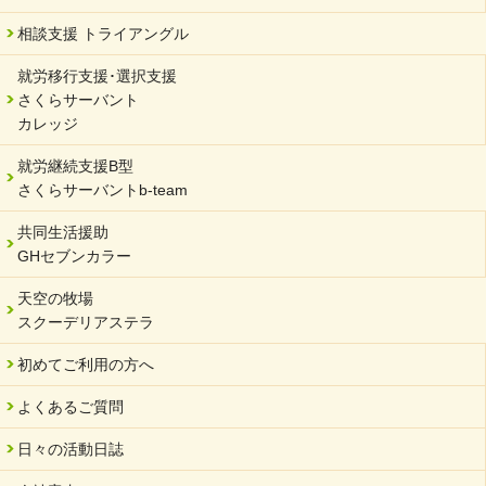
2024/02/20
相談支援 トライアングル
サーバント設立10周年記念【 福祉・医療・教育の連携講演会 】
就労移行支援･選択支援
2024/02/02
さくらサーバント
岐阜県 ワーク・ライフ・バランス推進エクセレント企業認定
カレッジ
2024/01/15
就労継続支援B型
令和6年能登半島地震被災者支援において
さくらサーバントb-team
2023/12/29
年末年始のお知らせ
共同生活援助
GHセブンカラー
2023/12/18
北方支店・保護者交流会「収穫祭」
天空の牧場
スクーデリアステラ
2023/11/08
オンラインショップを開設しました
初めてご利用の方へ
2023/10/20
よくあるご質問
「可児の企業魅力発見フェア」に出展しました
2023/10/17
日々の活動日誌
馬糞堆肥「馬の力」販売開始