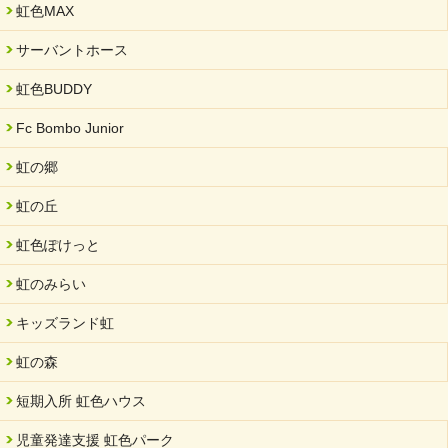
就労継続支援B型「エコボール」事業を始めました
虹色MAX
2024/09/10
サーバントホース
スヌーズレンルームを設置しました・可茂自悠学舎
虹色BUDDY
2024/08/26
「ぎふSDGs推進パートナー登録制度」シルバーパートナーに登
Fc Bombo Junior
録されました。
虹の郷
2024/08/01
夏休み学習支援・可茂自悠学舎
虹の丘
2024/07/03
虹色ぽけっと
中部学院大学「現代福祉マネジメント」ゲスト講師
虹のみらい
2024/04/17
SDGs発表会・研修会
キッズランド虹
2024/04/05
中学生向けのフリースクール「可茂自悠学舎」開設
虹の森
2024/04/01
短期入所 虹色ハウス
サーバント設立10周年記念【 福祉・医療・教育の連携講演会 】
を開催しました。
児童発達支援 虹色パーク