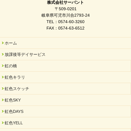
株式会社サーバント
2026/03/03
〒509-0201
令和7年度 岐阜県スポーツ賞「FC Bombonera」
岐阜県可児市川合2793-24
TEL：0574-60-3260
2026/02/06
FAX：0574-63-6512
岐阜県「働いてもらい方改革」優良事例集に掲載されました
2025/11/11
ホーム
FC ボンボ ジュニア 稼働中 ～体験募集しています。
放課後等デイサービス
2025/06/10
未来会議 in 可児市 「斉藤まさゆき」
虹の橋
2025/05/07
虹色キラリ
2025年6月中旬 OPEN 放課後等デイサービス「Fc Bombo
Junior」
虹色スケッチ
2025/03/01
虹色SKY
餅つき大会を開催しました
2025/01/31
虹色DAYS
「可児の企業魅力発見フェア」に出展しました
虹色YELL
2024/11/06