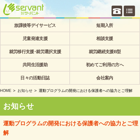
個別相
放課後等デイサービス
短期入所
児童発達支援
相談支援
就労移行支援･就労選択支援
就労継続支援B型
共同生活援助
初めてご利用の方へ
日々の活動日誌
会社案内
HOME
お知らせ
運動プログラムの開発における保護者への協力とご理解
お知らせ
運動プログラムの開発における保護者への協力とご理
解