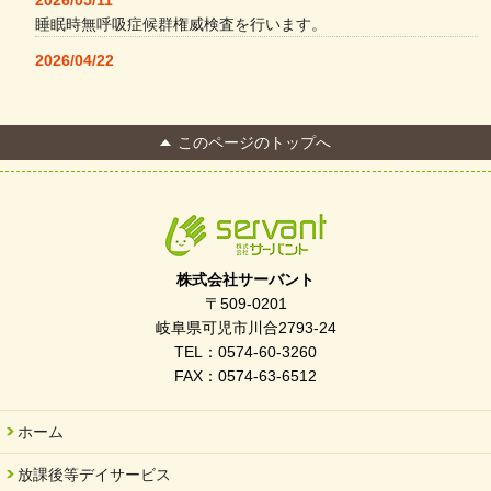
睡眠時無呼吸症候群権威検査を行います。
2026/04/22
本格コーヒーメーカー導入・社員＆学生食堂
2026/04/13
このページのトップへ
FC Bombonera 岐阜県No.1
2026/04/01
入社式を開催しました
2026/03/21
ぎふWRG「キラキラもっとガーデン」に出展しました
株式会社サーバント
2026/03/03
〒509-0201
令和7年度 岐阜県スポーツ賞「FC Bombonera」
岐阜県可児市川合2793-24
TEL：0574-60-3260
2026/02/06
FAX：0574-63-6512
岐阜県「働いてもらい方改革」優良事例集に掲載されました
2025/11/11
ホーム
FC ボンボ ジュニア 稼働中 ～体験募集しています。
放課後等デイサービス
2025/06/10