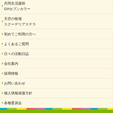
年末年始のお知らせ
共同生活援助
GHセブンカラー
2023/12/18
北方支店・保護者交流会「収穫祭」
天空の牧場
スクーデリアステラ
2023/11/08
オンラインショップを開設しました
初めてご利用の方へ
2023/10/20
よくあるご質問
「可児の企業魅力発見フェア」に出展しました
2023/10/17
日々の活動日誌
馬糞堆肥「馬の力」販売開始
会社案内
2023/08/18
クラウドファンディングのご案内
採用情報
2023/02/22
お問い合わせ
yahooショッピングサイト本日開店
個人情報保護方針
2023/02/16
令和さくら高等学院VSサーバント職員 サッカー試合日程変更
各種委員会
2023/01/20