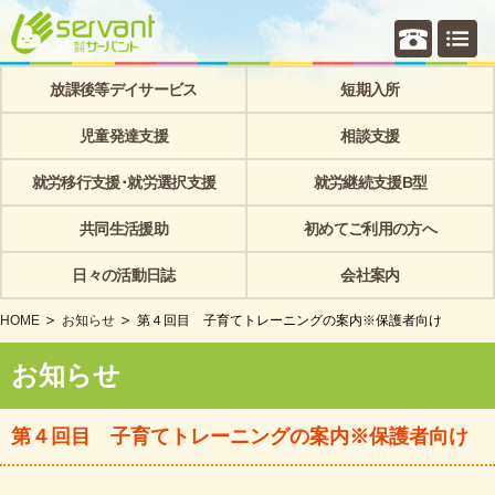
個別相
放課後等デイサービス
短期入所
児童発達支援
相談支援
就労移行支援･就労選択支援
就労継続支援B型
共同生活援助
初めてご利用の方へ
日々の活動日誌
会社案内
HOME
お知らせ
第４回目 子育てトレーニングの案内※保護者向け
お知らせ
第４回目 子育てトレーニングの案内※保護者向け