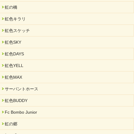
未来会議 in 可児市 「斉藤まさゆき」
虹の橋
2025/05/07
虹色キラリ
2025年6月中旬 OPEN 放課後等デイサービス「Fc Bombo
Junior」
虹色スケッチ
2025/03/01
虹色SKY
餅つき大会を開催しました
2025/01/31
虹色DAYS
「可児の企業魅力発見フェア」に出展しました
虹色YELL
2024/11/06
就労継続支援B型「エコボール」事業を始めました
虹色MAX
2024/09/10
サーバントホース
スヌーズレンルームを設置しました・可茂自悠学舎
虹色BUDDY
2024/08/26
「ぎふSDGs推進パートナー登録制度」シルバーパートナーに登
Fc Bombo Junior
録されました。
虹の郷
2024/08/01
夏休み学習支援・可茂自悠学舎