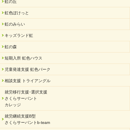
虹の丘
2024/07/03
虹色ぽけっと
中部学院大学「現代福祉マネジメント」ゲスト講師
虹のみらい
2024/04/17
SDGs発表会・研修会
キッズランド虹
2024/04/05
中学生向けのフリースクール「可茂自悠学舎」開設
虹の森
2024/04/01
短期入所 虹色ハウス
サーバント設立10周年記念【 福祉・医療・教育の連携講演会 】
を開催しました。
児童発達支援 虹色パーク
2024/02/20
相談支援 トライアングル
サーバント設立10周年記念【 福祉・医療・教育の連携講演会 】
就労移行支援･選択支援
2024/02/02
さくらサーバント
岐阜県 ワーク・ライフ・バランス推進エクセレント企業認定
カレッジ
2024/01/15
就労継続支援B型
令和6年能登半島地震被災者支援において
さくらサーバントb-team
2023/12/29