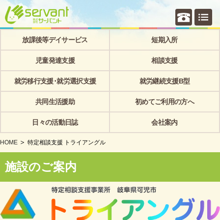
個別相
放課後等デイサービス
短期入所
児童発達支援
相談支援
就労移行支援･就労選択支援
就労継続支援B型
共同生活援助
初めてご利用の方へ
日々の活動日誌
会社案内
HOME
特定相談支援 トライアングル
施設のご案内