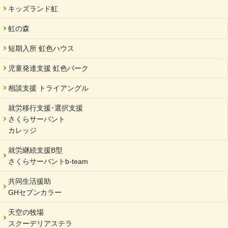
キッズランド虹
虹の森
短期入所 虹色ハウス
児童発達支援 虹色パーク
相談支援 トライアングル
就労移行支援･選択支援
さくらサーバント
カレッジ
就労継続支援B型
さくらサーバントb-team
共同生活援助
GHセブンカラー
天空の牧場
スクーデリアステラ