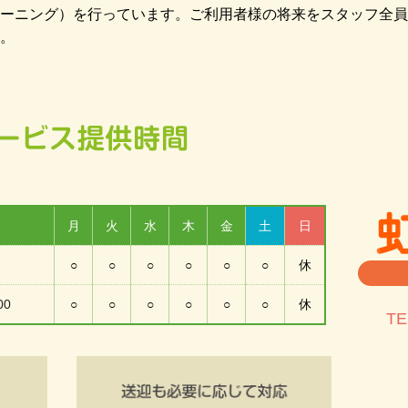
ーニング）を行っています。ご利用者様の将来をスタッフ全員
。
月
火
水
木
金
土
日
○
○
○
○
○
○
休
00
○
○
○
○
○
○
休
TE