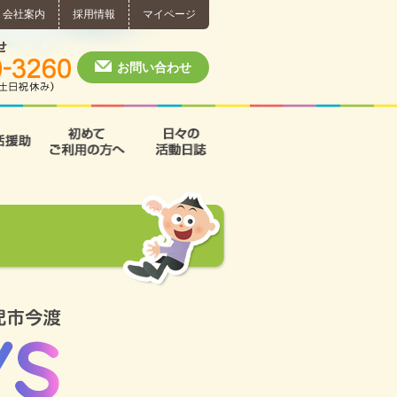
会社案内
採用情報
マイページ
個別相談・お問い合わせ
0574-60-3260
月～土 10:00 ~ 1
お問い合わせ
援
支援B型
共同生活援助
初めてご利用の方へ
日々の活動日誌