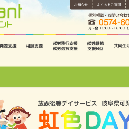
お知らせ
よくあるご質問
所
児童発達支援
相談支援
就労移行支援･就労選択支
就労継続