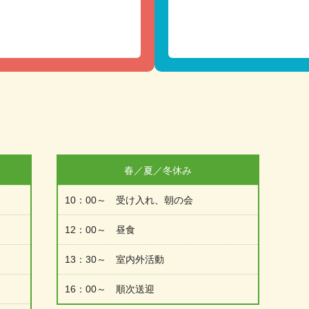
春／夏／冬休み
10：00～ 受け入れ、朝の会
12：00～ 昼食
13：30～ 室内外活動
16：00～ 順次送迎