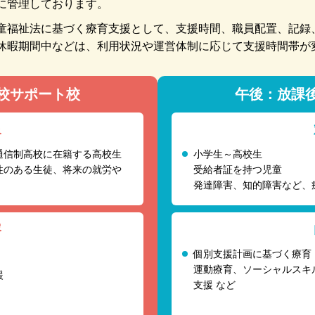
に管理しております。
童福祉法に基づく療育支援として、支援時間、職員配置、記録
休暇期間中などは、利用状況や運営体制に応じて支援時間帯が
校サポート校
午後：放課
象
通信制高校に在籍する高校生
小学生～高校生
性のある生徒、将来の就労や
受給者証を持つ児童
発達障害、知的障害など、
容
個別支援計画に基づく療育
運動療育、ソーシャルスキ
援
支援 など