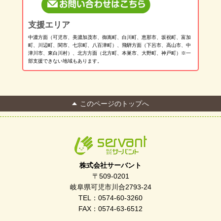
支援エリア
中濃方面（可児市、美濃加茂市、御嵩町、白川町、恵那市、坂祝町、富加
町、川辺町、関市、七宗町、八百津町）、飛騨方面（下呂市、高山市、中
津川市、東白川村）、北方方面（北方町、本巣市、大野町、神戸町）※一
部支援できない地域もあります。
このページのトップへ
株式会社サーバント
〒509-0201
岐阜県可児市川合2793-24
TEL：0574-60-3260
FAX：0574-63-6512