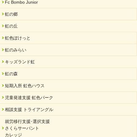
Fc Bombo Junior
虹の郷
虹の丘
虹色ぽけっと
虹のみらい
キッズランド虹
虹の森
短期入所 虹色ハウス
児童発達支援 虹色パーク
相談支援 トライアングル
就労移行支援･選択支援
さくらサーバント
カレッジ