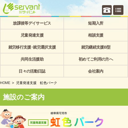
個別相
放課後等デイサービス
短期入所
児童発達支援
相談支援
就労移行支援･就労選択支援
就労継続支援B型
共同生活援助
初めてご利用の方へ
日々の活動日誌
会社案内
HOME
児童発達支援 虹色パーク
施設のご案内