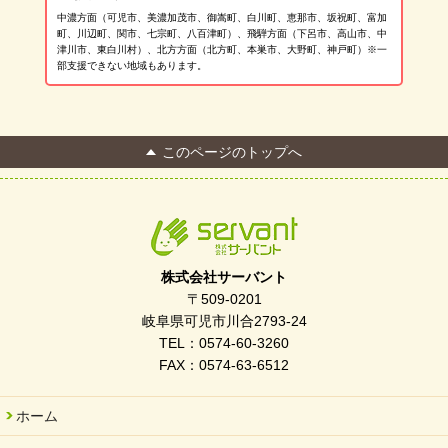
中濃方面（可児市、美濃加茂市、御嵩町、白川町、恵那市、坂祝町、富加
町、川辺町、関市、七宗町、八百津町）、飛騨方面（下呂市、高山市、中
津川市、東白川村）、北方方面（北方町、本巣市、大野町、神戸町）※一
部支援できない地域もあります。
このページのトップへ
株式会社サーバント
〒509-0201
岐阜県可児市川合2793-24
TEL：0574-60-3260
FAX：0574-63-6512
ホーム