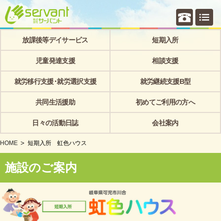
個別相
放課後等デイサービス
短期入所
児童発達支援
相談支援
就労移行支援･就労選択支援
就労継続支援B型
共同生活援助
初めてご利用の方へ
日々の活動日誌
会社案内
HOME
短期入所 虹色ハウス
施設のご案内