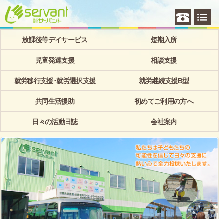
個別相
放課後等デイサービス
短期入所
児童発達支援
相談支援
就労移行支援･就労選択支援
就労継続支援B型
共同生活援助
初めてご利用の方へ
日々の活動日誌
会社案内