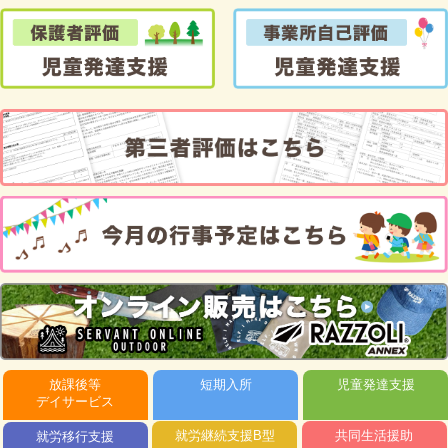
放課後等
短期入所
児童発達
支援
デイサービス
就労継続
支援B型
共同生活
援助
就労移行
支援