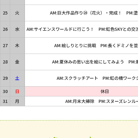
25
火
AM:巨大作品作り㉔（花火）・完成！ PM:
26
水
AM:サイエンスワールドに行こう！ PM:虹色SKYとの
27
木
AM:絵しりとりに挑戦 PM:長くドミノを
28
金
AM:夏休みの思い出を絵にしてみよう PM:
29
土
AM:スクラッチアート PM:虹の橋ワーク
30
日
休日
31
月
AM:月末大掃除 PM:スヌーズレンル