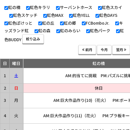
虹の橋
虹色キラリ
サーバントホース
虹色スカイ
虹色スケッチ
虹色MAX
虹色YELL
虹色DAYS
虹色ぽけっと
虹の丘
虹の郷
FCBomboJr.
キ
ッズランド虹
虹の森
虹のみらい
虹色パーク
虹
絞り込み
色BUDDY
前月
今月
翌月
日
曜日
虹の橋
1
土
AM:的当てに挑戦 PM:パズルに挑
2
日
休日
3
月
AM:巨大作品作り(10)（花火） PM:ボ
4
火
AM:巨大作品作り(11)（花火） PM:プラ板キ