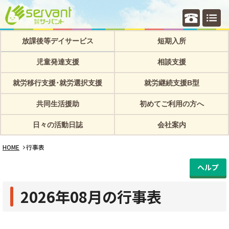
個別相
放課後等デイサービス
短期入所
児童発達支援
相談支援
就労移行支援･就労選択支援
就労継続支援B型
共同生活援助
初めてご利用の方へ
日々の活動日誌
会社案内
HOME
行事表
ヘルプ
2026年08月の行事表