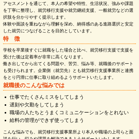
アセスメントを通じて、本人の希望や特性、生活状況、強みや課題
を丁寧に整理し、就労移行支援や就労継続支援、一般就労などの選
択肢を分かりやすく提示します。
体験や面談を重ねながら理解を深め、納得感のある進路選択と安定
した就労につなげることを目的としています。
特 徴
学校を卒業後すぐに就職をした場合と比べ、就労移行支援で支援を
受けた後は定着率が非常に高くなります。
働き出してから出てくる問題や、苦労、悩み等、就職後のサポート
も受けられます。企業側（就労先）とも就労移行支援事業所と連携
をとり円滑に仕事に取り組めるようサポートいたします。
就職後のこんな悩みでは
仕事でたくさんミスをしてしまう
遅刻や欠勤をしてしまう
職場の人たちとうまくコミュニケーションをとれない
給料の管理ができず使ってしまう
こんな悩みでも、就労移行支援事業所より本人や職場の上司らと面
談を行い、悩みや課題を解決できるようサポートいたします。