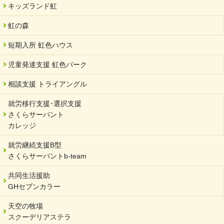
キッズランド虹
虹の森
短期入所 虹色ハウス
児童発達支援 虹色パーク
相談支援 トライアングル
就労移行支援･選択支援
さくらサーバント
カレッジ
就労継続支援B型
さくらサーバントb-team
共同生活援助
GHセブンカラー
天空の牧場
スクーデリアステラ