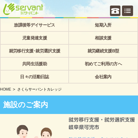
個別相
放課後等デイサービス
短期入所
児童発達支援
相談支援
就労移行支援･就労選択支援
就労継続支援B型
共同生活援助
初めてご利用の方へ
日々の活動日誌
会社案内
HOME
さくらサーバントカレッジ
施設のご案内