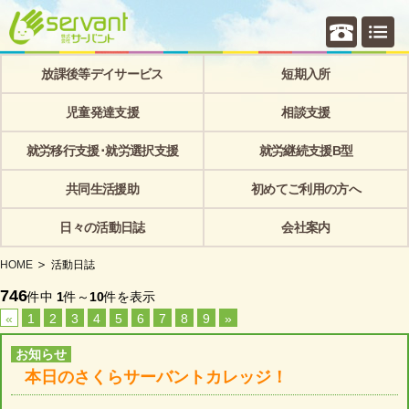
個別相
放課後等デイサービス
短期入所
児童発達支援
相談支援
就労移行支援･就労選択支援
就労継続支援B型
共同生活援助
初めてご利用の方へ
日々の活動日誌
会社案内
HOME
活動日誌
746
件中
1
件～
10
件を表示
«
1
2
3
4
5
6
7
8
9
»
お知らせ
本日のさくらサーバントカレッジ！