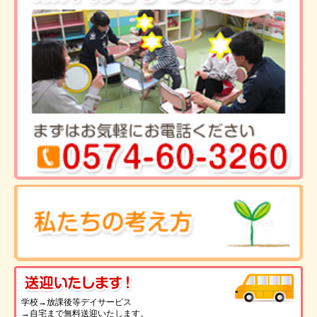
送
学校→放課後等デイサービス
→自宅まで無料送迎いたします。