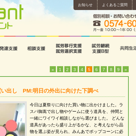
お知らせ
よくあるご質問
所
児童発達支援
相談支援
就労移行支援･就労選択支
就労継続
«
1
2
3
4
5
6
7
8
9
»
買い出し PM:明日の外出に向けた下調べ
今日は夏祭りに向けた買い物に出かけました。ラ
スパ御嵩で出し物やゲームに使う道具を、仲間と
一緒にワイワイ相談しながら選びました。 どんな
道具があったら盛り上がるかな、と考えながら品
物を選ぶ姿が見られ、みんあでポップコーンに必