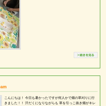
続き
am
こんにちは！ 今日も暑かったですが何人かで畑の草刈りに行
きました！！ 汗だくになりながらも 草を引っこ抜き畑がキレ