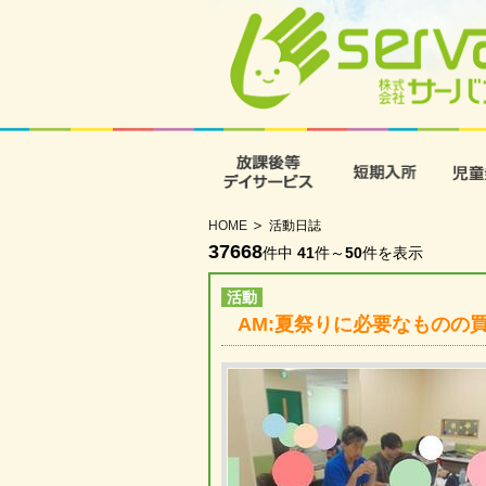
放課後等デイサービス
短期入
HOME
活動日誌
37668
件中
41
件～
50
件を表示
活動
AM:夏祭りに必要なものの