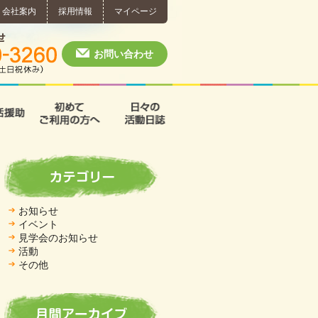
会社案内
採用情報
マイページ
個別相談・お問い合わせ
0574-60-3260
月～土 10:00 ~ 1
お問い合わせ
援
支援B型
共同生活援助
初めてご利用の方へ
日々の活動日誌
お知らせ
イベント
見学会のお知らせ
活動
その他