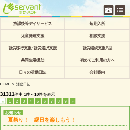
個別相
放課後等デイサービス
短期入所
児童発達支援
相談支援
就労移行支援･就労選択支援
就労継続支援B型
共同生活援助
初めてご利用の方へ
日々の活動日誌
会社案内
HOME
活動日誌
31311
件中
1
件～
10
件を表示
«
1
2
3
4
5
6
7
8
9
»
お知らせ
夏祭り！ 縁日を楽しもう！