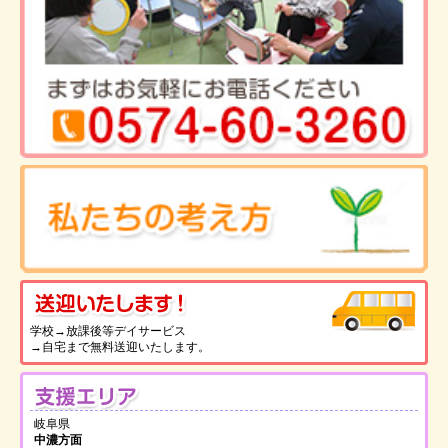
送
学校→放課後等デイサービス
→自宅まで無料送迎いたします。
支
岐阜県
中濃方面