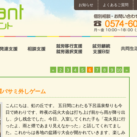
お知らせ
よくあるご質問
所
児童発達支援
相談支援
就労移行支援･就労選択支
就労継続
«
2
3
4
5
6
7
8
9
10
»
濯バサミ外しゲーム
こんにちは、虹の丘です。 五日間にわたる下呂温泉祭りも今
日で終わりです、昨夜の花火大会は打ち上げ前から雨が降り出
し、少し残念でした。今日、入室してくれた子も「花火見に行
ったよ、雨と煙であまり見えなかった」と話してくれてまし
た。これからは各地の盆踊り大会が開かれていきます、楽しみ