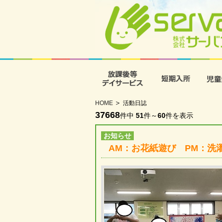
放課後等デイサービス
短期入
HOME
活動日誌
37668
件中
51
件～
60
件を表示
お知らせ
AM：お花紙遊び PM：洗