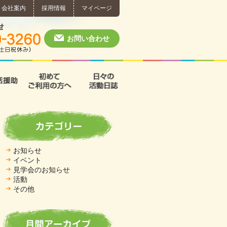
会社案内
採用情報
マイページ
個別相談・お問い合わせ
0574-60-3260
月～土 10:00 ~ 1
お問い合わせ
援
支援B型
共同生活援助
初めてご利用の方へ
日々の活動日誌
お知らせ
イベント
見学会のお知らせ
活動
その他