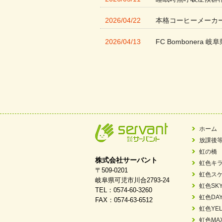
2026/04/22
本格コーヒーメーカ
2026/04/13
FC Bombonera 岐阜
2026/04/01
入社式を開催しまし
2026/03/21
ぎふWRG「キラキ
2026/03/03
令和7年度 岐阜県スポー
2026/02/06
岐阜県「働いてもら
ホーム
放課後
2025/11/11
FC ボンボ ジュニ
虹の橋
株式会社サーバント
虹色キ
2025/06/10
未来会議 in 可児市
〒509-0201
虹色ス
岐阜県可児市川合2793-24
虹色SK
TEL：0574-60-3260
2025/05/07
2025年6月中旬 OPE
虹色DA
FAX：0574-63-6512
虹色YEL
2025/03/01
餅つき大会を開催し
虹色MA