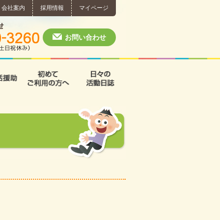
会社案内
採用情報
マイページ
個別相談・お問い合わせ
0574-60-3260
月～土 10:00 ~ 1
お問い合わせ
援
支援B型
共同生活援助
初めてご利用の方へ
日々の活動日誌