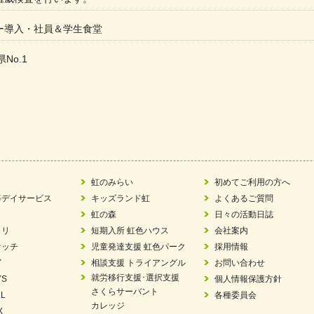
ー導入・社員＆学生食堂
県No.1
た
ラもっとガーデン」に出展しました
ツ賞「FC Bombonera」
い方改革」優良事例集に掲載されました
虹のみらい
初めてご利用の方へ
等デイサービス
キッズランド虹
よくあるご質問
ア 稼働中 ～体験募集しています。
虹の森
日々の活動日誌
ラリ
短期入所 虹色ハウス
会社案内
 「斉藤まさゆき」
ケッチ
児童発達支援 虹色パーク
採用情報
Y
相談支援 トライアングル
お問い合わせ
N 放課後等デイサービス「Fc Bombo Junior」
就労移行支援･選択支援
YS
個人情報保護方針
さくらサーバント
L
各種委員会
ました
カレッジ
X