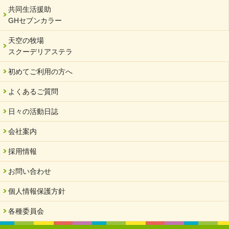
年末年始のお知らせ
共同生活援助
GHセブンカラー
2023/12/18
北方支店・保護者交流会「収穫祭」
天空の牧場
スクーデリアステラ
2023/11/08
オンラインショップを開設しました
初めてご利用の方へ
2023/10/20
よくあるご質問
「可児の企業魅力発見フェア」に出展しました
2023/10/17
日々の活動日誌
馬糞堆肥「馬の力」販売開始
会社案内
2023/08/18
クラウドファンディングのご案内
採用情報
2023/02/22
お問い合わせ
yahooショッピングサイト本日開店
個人情報保護方針
2023/02/16
令和さくら高等学院VSサーバント職員 サッカー試合日程変更
各種委員会
2023/01/20