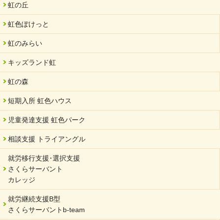
虹の丘
2024/07/03
虹色ぽけっと
中部学院大学「現代福祉マネジメント」ゲスト講師
虹のみらい
2024/04/17
SDGs発表会・研修会
キッズランド虹
2024/04/05
中学生向けのフリースクール「可茂自悠学舎」開設
虹の森
2024/04/01
短期入所 虹色ハウス
サーバント設立10周年記念【 福祉・医療・教育の連携講演会 】
を開催しました。
児童発達支援 虹色パーク
2024/02/20
相談支援 トライアングル
サーバント設立10周年記念【 福祉・医療・教育の連携講演会 】
就労移行支援･選択支援
2024/02/02
さくらサーバント
岐阜県 ワーク・ライフ・バランス推進エクセレント企業認定
カレッジ
2024/01/15
就労継続支援B型
令和6年能登半島地震被災者支援において
さくらサーバントb-team
2023/12/29