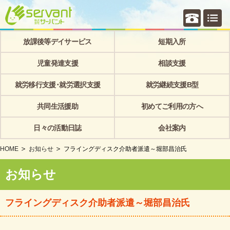
個別相
放課後等デイサービス
短期入所
児童発達支援
相談支援
就労移行支援･就労選択支援
就労継続支援B型
共同生活援助
初めてご利用の方へ
日々の活動日誌
会社案内
HOME
お知らせ
フライングディスク介助者派遣～堀部昌治氏
お知らせ
フライングディスク介助者派遣～堀部昌治氏