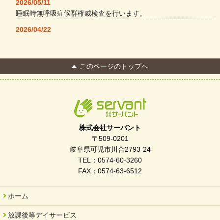
2026/05/11
睡眠時無呼吸症候群権威検査を行います。
2026/04/22
本格コーヒーメーカー導入・社員＆学生食堂
2026/04/13
このページのトップへ
FC Bombonera 岐阜県No.1
2026/04/01
入社式を開催しました
2026/03/21
ぎふWRG「キラキラもっとガーデン」に出展しました
株式会社サーバント
2026/03/03
〒509-0201
令和7年度 岐阜県スポーツ賞「FC Bombonera」
岐阜県可児市川合2793-24
TEL：0574-60-3260
2026/02/06
FAX：0574-63-6512
岐阜県「働いてもらい方改革」優良事例集に掲載されました
2025/11/11
ホーム
FC ボンボ ジュニア 稼働中 ～体験募集しています。
放課後等デイサービス
2025/06/10