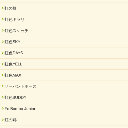
未来会議 in 可児市 「斉藤まさゆき」
虹の橋
2025/05/07
虹色キラリ
2025年6月中旬 OPEN 放課後等デイサービス「Fc Bombo
Junior」
虹色スケッチ
2025/03/01
虹色SKY
餅つき大会を開催しました
2025/01/31
虹色DAYS
「可児の企業魅力発見フェア」に出展しました
虹色YELL
2024/11/06
就労継続支援B型「エコボール」事業を始めました
虹色MAX
2024/09/10
サーバントホース
スヌーズレンルームを設置しました・可茂自悠学舎
虹色BUDDY
2024/08/26
「ぎふSDGs推進パートナー登録制度」シルバーパートナーに登
Fc Bombo Junior
録されました。
虹の郷
2024/08/01
夏休み学習支援・可茂自悠学舎