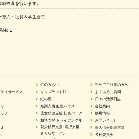
権威検査を行います。
ー導入・社員＆学生食堂
県No.1
た
ラもっとガーデン」に出展しました
ツ賞「FC Bombonera」
い方改革」優良事例集に掲載されました
虹のみらい
初めてご利用の方へ
等デイサービス
キッズランド虹
よくあるご質問
ア 稼働中 ～体験募集しています。
虹の森
日々の活動日誌
ラリ
短期入所 虹色ハウス
会社案内
 「斉藤まさゆき」
ケッチ
児童発達支援 虹色パーク
採用情報
Y
相談支援 トライアングル
お問い合わせ
N 放課後等デイサービス「Fc Bombo Junior」
就労移行支援･選択支援
YS
個人情報保護方針
さくらサーバント
L
各種委員会
ました