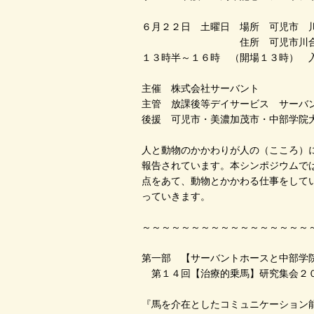
６月２２日 土曜日 場所 可児市 
住所 可児市川合北
１３時半～１６時 （開場１３時） 
主催 株式会社サーバント
主管 放課後等デイサービス サーバ
後援 可児市・美濃加茂市・中部学院
人と動物のかかわりが人の（こころ）
報告されています。本シンポジウムで
点をあて、動物とかかわる仕事をして
っていきます。
～～～～～～～～～～～～～～～～～
第一部 【サーバントホースと中部学
第１４回【治療的乗馬】研究集会２
『馬を介在としたコミュニケーション