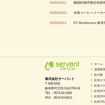
2026/05/11
睡眠時無呼吸症候群
2026/04/22
本格コーヒーメーカ
2026/04/13
FC Bombonera 岐阜
2026/04/01
入社式を開催しまし
2026/03/21
ぎふWRG「キラキ
2026/03/03
令和7年度 岐阜県スポー
2026/02/06
岐阜県「働いてもら
ホーム
放課後
2025/11/11
FC ボンボ ジュニ
虹の橋
株式会社サーバント
虹色キ
2025/06/10
未来会議 in 可児市
〒509-0201
虹色ス
岐阜県可児市川合2793-24
虹色SK
TEL：0574-60-3260
2025/05/07
2025年6月中旬 OPE
虹色DA
FAX：0574-63-6512
虹色YEL
2025/03/01
餅つき大会を開催し