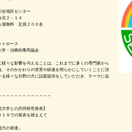
川合地区センター
２－１４
入場無料 定員２００名
ントホース
大学・治療的乗馬協会
に様々な影響を与えることは、これまでに多くの専門家から
は、そのかかわりの背景や経過を明らかにしていくことに頂
いる様々な分野の方に話題提供をしていただき、テーマに迫
～～～～～～～～～～～～～
院大学との共同研究発表】
０１９での発表を踏まえて
能力の発達』