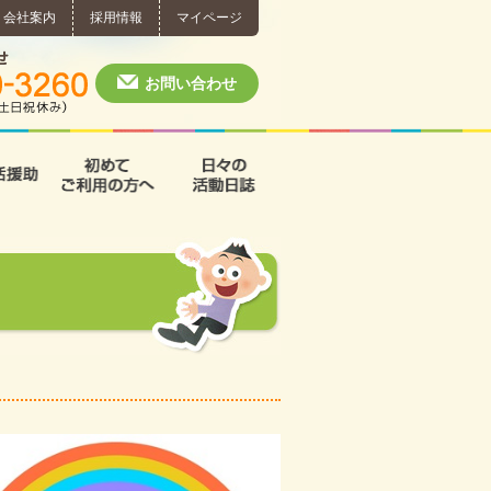
会社案内
採用情報
マイページ
個別相談・お問い合わせ
0574-60-3260
月～土 10:00 ~ 1
お問い合わせ
援
支援B型
共同生活援助
初めてご利用の方へ
日々の活動日誌