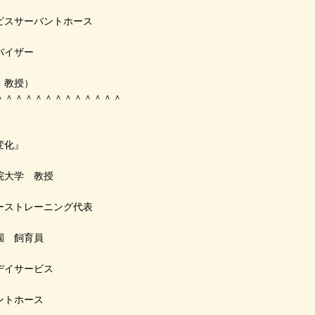
ビスサーバントホース
バイザー
授）
＾＾＾＾＾＾＾＾＾＾＾＾＾
変化』
院大学 教授
ーストレーニング代表
 飼育員
サービス
ース