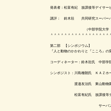
発表者：松富有紀 放課後等デイサー
講評： 鈴木壯 共同研究スーパー
（中部学院大学 教
＾＾＾＾＾＾＾＾＾＾＾＾＾＾＾＾＾
第二部 【シンポジウム】
『人と動物のかかわりと『こころ』の
コーディネーター：鈴木壯氏 中部学
シンポジスト：川島種朗氏 ＫＡＺホ
渡邉友治氏 東山動物園
松富有紀氏 放課後等デイ
サーバントホ