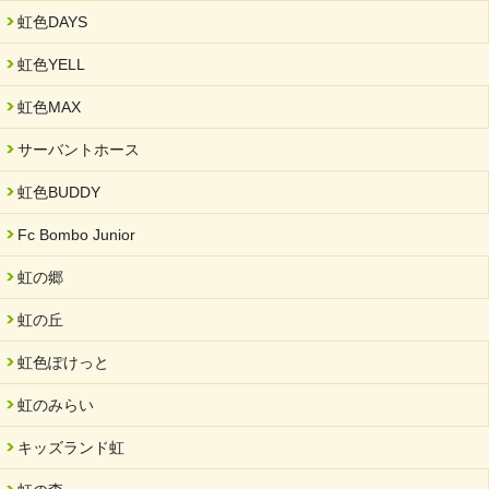
2025/01/31
虹色DAYS
「可児の企業魅力発見フェア」に出展しました
虹色YELL
2024/11/06
就労継続支援B型「エコボール」事業を始めました
虹色MAX
2024/09/10
サーバントホース
スヌーズレンルームを設置しました・可茂自悠学舎
虹色BUDDY
2024/08/26
「ぎふSDGs推進パートナー登録制度」シルバーパートナーに登
Fc Bombo Junior
録されました。
虹の郷
2024/08/01
夏休み学習支援・可茂自悠学舎
虹の丘
2024/07/03
虹色ぽけっと
中部学院大学「現代福祉マネジメント」ゲスト講師
虹のみらい
2024/04/17
SDGs発表会・研修会
キッズランド虹
2024/04/05