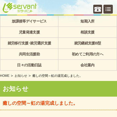
個別相
放課後等デイサービス
短期入所
児童発達支援
相談支援
就労移行支援･就労選択支援
就労継続支援B型
共同生活援助
初めてご利用の方へ
日々の活動日誌
会社案内
HOME
お知らせ
癒しの空間～虹の湯完成しました。
お知らせ
癒しの空間～虹の湯完成しました。