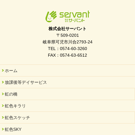
2026/04/01
入社式を開催しました
2026/03/21
ぎふWRG「キラキラもっとガーデン」に出展しました
株式会社サーバント
2026/03/03
〒509-0201
令和7年度 岐阜県スポーツ賞「FC Bombonera」
岐阜県可児市川合2793-24
TEL：0574-60-3260
2026/02/06
FAX：0574-63-6512
岐阜県「働いてもらい方改革」優良事例集に掲載されました
2025/11/11
ホーム
FC ボンボ ジュニア 稼働中 ～体験募集しています。
放課後等デイサービス
2025/06/10
未来会議 in 可児市 「斉藤まさゆき」
虹の橋
2025/05/07
虹色キラリ
2025年6月中旬 OPEN 放課後等デイサービス「Fc Bombo
Junior」
虹色スケッチ
2025/03/01
虹色SKY
餅つき大会を開催しました