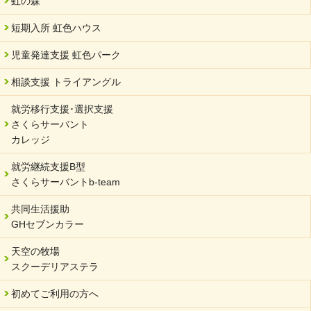
中学生向けのフリースクール「可茂自悠学舎」開設
虹の森
2024/04/01
短期入所 虹色ハウス
サーバント設立10周年記念【 福祉・医療・教育の連携講演会 】
を開催しました。
児童発達支援 虹色パーク
2024/02/20
相談支援 トライアングル
サーバント設立10周年記念【 福祉・医療・教育の連携講演会 】
就労移行支援･選択支援
2024/02/02
さくらサーバント
岐阜県 ワーク・ライフ・バランス推進エクセレント企業認定
カレッジ
2024/01/15
就労継続支援B型
令和6年能登半島地震被災者支援において
さくらサーバントb-team
2023/12/29
年末年始のお知らせ
共同生活援助
GHセブンカラー
2023/12/18
北方支店・保護者交流会「収穫祭」
天空の牧場
スクーデリアステラ
2023/11/08
オンラインショップを開設しました
初めてご利用の方へ
2023/10/20