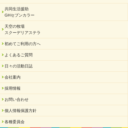
2023/12/29
年末年始のお知らせ
共同生活援助
GHセブンカラー
2023/12/18
北方支店・保護者交流会「収穫祭」
天空の牧場
スクーデリアステラ
2023/11/08
オンラインショップを開設しました
初めてご利用の方へ
2023/10/20
よくあるご質問
「可児の企業魅力発見フェア」に出展しました
2023/10/17
日々の活動日誌
馬糞堆肥「馬の力」販売開始
会社案内
2023/08/18
クラウドファンディングのご案内
採用情報
2023/02/22
お問い合わせ
yahooショッピングサイト本日開店
個人情報保護方針
2023/02/16
令和さくら高等学院VSサーバント職員 サッカー試合日程変更
各種委員会
2023/01/20