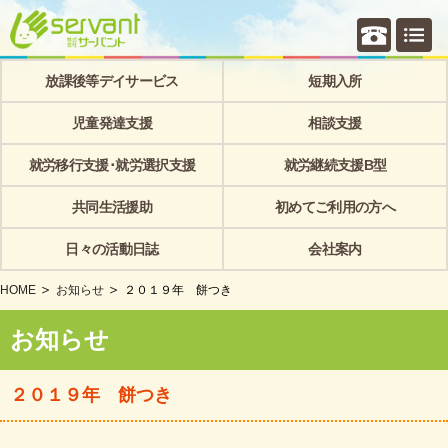
個別相
放課後等デイサービス
短期入所
児童発達支援
相談支援
就労移行支援･就労選択支援
就労継続支援B型
共同生活援助
初めてご利用の方へ
日々の活動日誌
会社案内
HOME
お知らせ
２０１９年 餅つき
お知らせ
２０１９年 餅つき