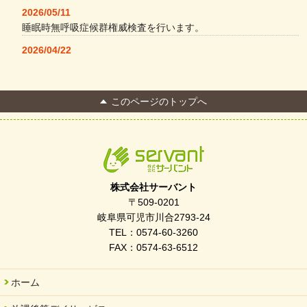
2026/05/11
睡眠時無呼吸症候群権威検査を行います。
2026/04/22
本格コーヒーメーカー導入・社員＆学生食堂
2026/04/13
このページのトップへ
FC Bombonera 岐阜県No.1
2026/04/01
入社式を開催しました
2026/03/21
ぎふWRG「キラキラもっとガーデン」に出展しました
株式会社サーバント
2026/03/03
〒509-0201
令和7年度 岐阜県スポーツ賞「FC Bombonera」
岐阜県可児市川合2793-24
TEL：0574-60-3260
2026/02/06
FAX：0574-63-6512
岐阜県「働いてもらい方改革」優良事例集に掲載されました
2025/11/11
ホーム
FC ボンボ ジュニア 稼働中 ～体験募集しています。