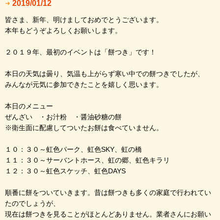
2019/01/12
皆さま、新年、明けましておめでとうございます。
本年もどうぞよろしくお願いします。
２０１９年、最初のイベントは「餅つき」です！
本日の天気は曇り、気温も上がらず寒い中での餅つきでしたが、
みんなが元気に参加できたことを嬉しく思います。
本日のメニュー
ぜんざい ・お汁粉 ・醤油砂糖の餅
※衛生面に配慮してついたお餅は食べていません。
１０：３０～虹色パーク、虹色SKY、虹の橋
１１：３０～サーバントホース、虹の郷、虹色キラリ
１２：３０～虹色スケッチ、虹色DAYS
順番に餅をついていきます。昔は餅つきも多くの家庭で行われてい
たのでしょうが、
現在は餅つきを見ることがほとんどありません。業者さんにお願い