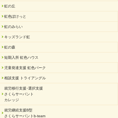
夏休み学習支援・可茂自悠学舎
虹の丘
2024/07/03
虹色ぽけっと
中部学院大学「現代福祉マネジメント」ゲスト講師
虹のみらい
2024/04/17
SDGs発表会・研修会
キッズランド虹
2024/04/05
中学生向けのフリースクール「可茂自悠学舎」開設
虹の森
2024/04/01
短期入所 虹色ハウス
サーバント設立10周年記念【 福祉・医療・教育の連携講演会 】
を開催しました。
児童発達支援 虹色パーク
2024/02/20
相談支援 トライアングル
サーバント設立10周年記念【 福祉・医療・教育の連携講演会 】
就労移行支援･選択支援
2024/02/02
さくらサーバント
岐阜県 ワーク・ライフ・バランス推進エクセレント企業認定
カレッジ
2024/01/15
就労継続支援B型
令和6年能登半島地震被災者支援において
さくらサーバントb-team