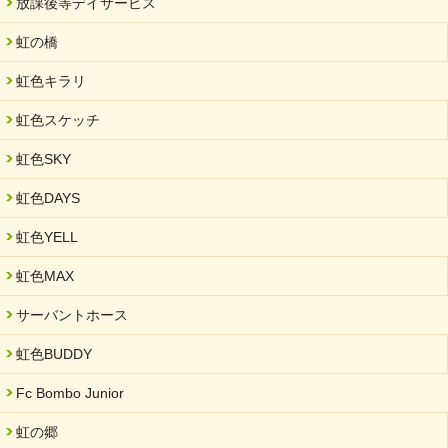
放課後等デイサービス
2025/06/10
未来会議 in 可児市 「斉藤まさゆき」
虹の橋
2025/05/07
虹色キラリ
2025年6月中旬 OPEN 放課後等デイサービス「Fc Bombo
Junior」
虹色スケッチ
2025/03/01
虹色SKY
餅つき大会を開催しました
2025/01/31
虹色DAYS
「可児の企業魅力発見フェア」に出展しました
虹色YELL
2024/11/06
就労継続支援B型「エコボール」事業を始めました
虹色MAX
2024/09/10
サーバントホース
スヌーズレンルームを設置しました・可茂自悠学舎
虹色BUDDY
2024/08/26
「ぎふSDGs推進パートナー登録制度」シルバーパートナーに登
Fc Bombo Junior
録されました。
虹の郷
2024/08/01