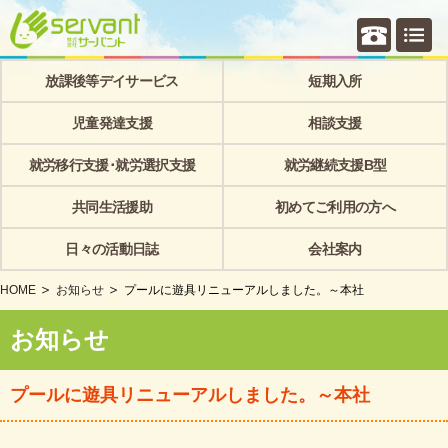
個別相
放課後等デイサービス
短期入所
児童発達支援
相談支援
就労移行支援･就労選択支援
就労継続支援B型
共同生活援助
初めてご利用の方へ
日々の活動日誌
会社案内
HOME
お知らせ
プールに遊具リニューアルしました。～本社
お知らせ
プールに遊具リニューアルしました。～本社