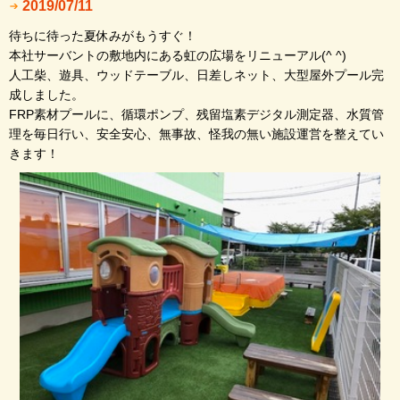
2019/07/11
待ちに待った夏休みがもうすぐ！
本社サーバントの敷地内にある虹の広場をリニューアル(^ ^)
人工柴、遊具、ウッドテーブル、日差しネット、大型屋外プール完
成しました。
FRP素材プールに、循環ポンプ、残留塩素デジタル測定器、水質管
理を毎日行い、安全安心、無事故、怪我の無い施設運営を整えてい
きます！