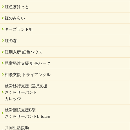
2024/07/03
虹色ぽけっと
中部学院大学「現代福祉マネジメント」ゲスト講師
虹のみらい
2024/04/17
SDGs発表会・研修会
キッズランド虹
2024/04/05
中学生向けのフリースクール「可茂自悠学舎」開設
虹の森
2024/04/01
短期入所 虹色ハウス
サーバント設立10周年記念【 福祉・医療・教育の連携講演会 】
を開催しました。
児童発達支援 虹色パーク
2024/02/20
相談支援 トライアングル
サーバント設立10周年記念【 福祉・医療・教育の連携講演会 】
就労移行支援･選択支援
2024/02/02
さくらサーバント
岐阜県 ワーク・ライフ・バランス推進エクセレント企業認定
カレッジ
2024/01/15
就労継続支援B型
令和6年能登半島地震被災者支援において
さくらサーバントb-team
2023/12/29
年末年始のお知らせ
共同生活援助