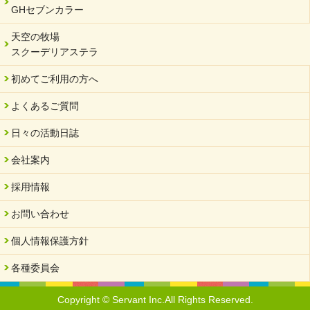
GHセブンカラー
2023/12/18
北方支店・保護者交流会「収穫祭」
天空の牧場
スクーデリアステラ
2023/11/08
オンラインショップを開設しました
初めてご利用の方へ
2023/10/20
よくあるご質問
「可児の企業魅力発見フェア」に出展しました
2023/10/17
日々の活動日誌
馬糞堆肥「馬の力」販売開始
会社案内
2023/08/18
クラウドファンディングのご案内
採用情報
2023/02/22
お問い合わせ
yahooショッピングサイト本日開店
個人情報保護方針
2023/02/16
令和さくら高等学院VSサーバント職員 サッカー試合日程変更
各種委員会
2023/01/20
馬たちの物資支援よろしくお願いいたします。
Copyright © Servant Inc.All Rights Reserved.