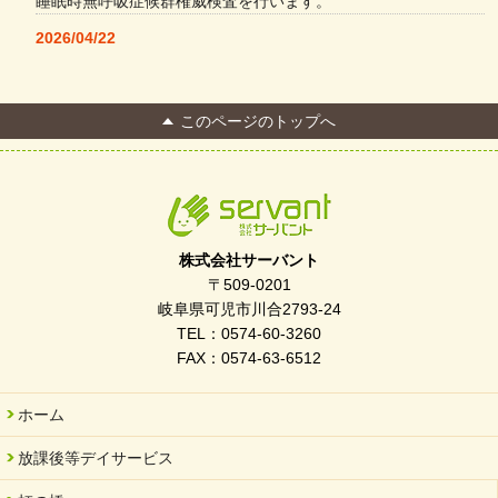
睡眠時無呼吸症候群権威検査を行います。
2026/04/22
本格コーヒーメーカー導入・社員＆学生食堂
2026/04/13
このページのトップへ
FC Bombonera 岐阜県No.1
2026/04/01
入社式を開催しました
2026/03/21
ぎふWRG「キラキラもっとガーデン」に出展しました
株式会社サーバント
2026/03/03
〒509-0201
令和7年度 岐阜県スポーツ賞「FC Bombonera」
岐阜県可児市川合2793-24
TEL：0574-60-3260
2026/02/06
FAX：0574-63-6512
岐阜県「働いてもらい方改革」優良事例集に掲載されました
2025/11/11
ホーム
FC ボンボ ジュニア 稼働中 ～体験募集しています。
放課後等デイサービス
2025/06/10
未来会議 in 可児市 「斉藤まさゆき」