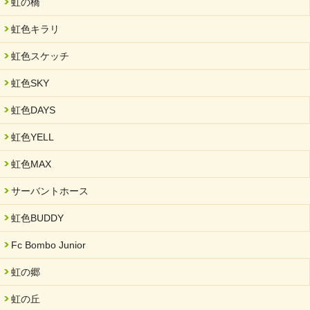
虹の橋
2025/05/07
虹色キラリ
2025年6月中旬 OPEN 放課後等デイサービス「Fc Bombo
Junior」
虹色スケッチ
2025/03/01
虹色SKY
餅つき大会を開催しました
2025/01/31
虹色DAYS
「可児の企業魅力発見フェア」に出展しました
虹色YELL
2024/11/06
就労継続支援B型「エコボール」事業を始めました
虹色MAX
2024/09/10
サーバントホース
スヌーズレンルームを設置しました・可茂自悠学舎
虹色BUDDY
2024/08/26
「ぎふSDGs推進パートナー登録制度」シルバーパートナーに登
Fc Bombo Junior
録されました。
虹の郷
2024/08/01
夏休み学習支援・可茂自悠学舎
虹の丘