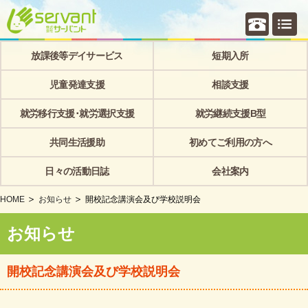
個別相
放課後等デイサービス
短期入所
児童発達支援
相談支援
就労移行支援･就労選択支援
就労継続支援B型
共同生活援助
初めてご利用の方へ
日々の活動日誌
会社案内
HOME
お知らせ
開校記念講演会及び学校説明会
お知らせ
開校記念講演会及び学校説明会