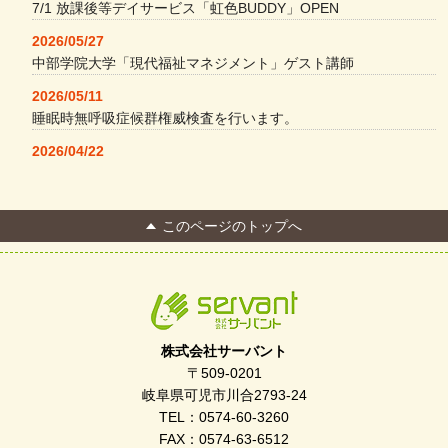
7/1 放課後等デイサービス「虹色BUDDY」OPEN
2026/05/27
中部学院大学「現代福祉マネジメント」ゲスト講師
2026/05/11
睡眠時無呼吸症候群権威検査を行います。
2026/04/22
本格コーヒーメーカー導入・社員＆学生食堂
2026/04/13
このページのトップへ
FC Bombonera 岐阜県No.1
2026/04/01
入社式を開催しました
2026/03/21
ぎふWRG「キラキラもっとガーデン」に出展しました
株式会社サーバント
2026/03/03
〒509-0201
令和7年度 岐阜県スポーツ賞「FC Bombonera」
岐阜県可児市川合2793-24
TEL：0574-60-3260
2026/02/06
FAX：0574-63-6512
岐阜県「働いてもらい方改革」優良事例集に掲載されました