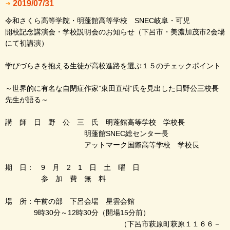
2019/07/31
令和さくら高等学院・明蓬館高等学校 SNEC岐阜・可児
開校記念講演会・学校説明会のお知らせ（下呂市・美濃加茂市2会場
にて初講演）
学びづらさを抱える生徒が高校進路を選ぶ１５のチェックポイント
～世界的に有名な自閉症作家”東田直樹”氏を見出した日野公三校長
先生が語る～
講 師 日 野 公 三 氏 明蓬館高等学校 学校長
明蓬館SNEC総センター長
アットマーク国際高等学校 学校長
期 日： 9 月 2 1 日 土 曜 日
参 加 費 無 料
場 所：午前の部 下呂会場 星雲会館
9時30分～12時30分（開場15分前）
（下呂市萩原町萩原１１６６－