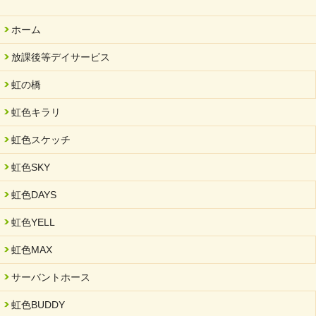
2025/11/11
ホーム
FC ボンボ ジュニア 稼働中 ～体験募集しています。
放課後等デイサービス
2025/06/10
未来会議 in 可児市 「斉藤まさゆき」
虹の橋
2025/05/07
虹色キラリ
2025年6月中旬 OPEN 放課後等デイサービス「Fc Bombo
Junior」
虹色スケッチ
2025/03/01
虹色SKY
餅つき大会を開催しました
2025/01/31
虹色DAYS
「可児の企業魅力発見フェア」に出展しました
虹色YELL
2024/11/06
就労継続支援B型「エコボール」事業を始めました
虹色MAX
2024/09/10
サーバントホース
スヌーズレンルームを設置しました・可茂自悠学舎
虹色BUDDY
2024/08/26