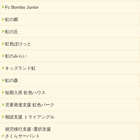
「ぎふSDGs推進パートナー登録制度」シルバーパートナーに登
Fc Bombo Junior
録されました。
虹の郷
2024/08/01
夏休み学習支援・可茂自悠学舎
虹の丘
2024/07/03
虹色ぽけっと
中部学院大学「現代福祉マネジメント」ゲスト講師
虹のみらい
2024/04/17
SDGs発表会・研修会
キッズランド虹
2024/04/05
中学生向けのフリースクール「可茂自悠学舎」開設
虹の森
2024/04/01
短期入所 虹色ハウス
サーバント設立10周年記念【 福祉・医療・教育の連携講演会 】
を開催しました。
児童発達支援 虹色パーク
2024/02/20
相談支援 トライアングル
サーバント設立10周年記念【 福祉・医療・教育の連携講演会 】
就労移行支援･選択支援
2024/02/02
さくらサーバント
岐阜県 ワーク・ライフ・バランス推進エクセレント企業認定