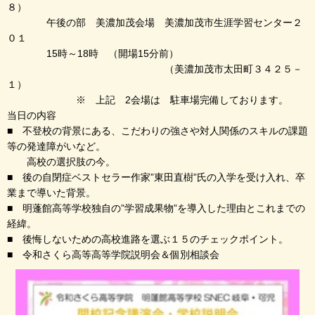
８）
午後の部 美濃加茂会場 美濃加茂市生涯学習センター２
０１
15時～18時 （開場15分前）
（美濃加茂市太田町３４２５－
１）
※ 上記 2会場は 駐車場完備しております。
当日の内容
■ 不登校の背景にある、こだわりの強さや対人関係のスキルの課題
等の発達障がいなど。
高校の選択肢の今。
■ 後の自閉症ベストセラー作家”東田直樹”氏の入学を受け入れ、卒
業まで導いた背景。
■ 明蓬館高等学校独自の”学習成果物”を導入した理由とこれまでの
経緯。
■ 後悔しないための高校進路を選ぶ１５のチェックポイント。
■ 令和さくら高等高等学院説明会＆個別相談会