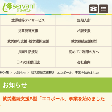
個別相
放課後等デイサービス
短期入所
児童発達支援
相談支援
就労移行支援･就労選択支援
就労継続支援B型
共同生活援助
初めてご利用の方へ
日々の活動日誌
会社案内
HOME
お知らせ
就労継続支援B型「エコボール」事業を始めました
お知らせ
就労継続支援B型「エコボール」事業を始めました