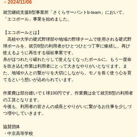
2024/11/06
就労継続支援B型事業所「さくらサーバントb-team」において、
「エコボール」事業を始めました。
【エコボールとは】
高校や大学の硬式野球部や地域の野球チームで使用される硬式野
球ボールを、就労B型の利用者がひとつひとつ丁寧に修繕し、再び
使えるように再生する福祉事業です。
糸がほつれたり破れたりして使えなくなったボールに、もう一度命
を吹き込む作業は利用者にとって大きなやりがいとなります。ま
た、地域や人との繋がりを大切にしながら、モノを長く使う心を育
てるという想いが込められています。
作業費は部分縫いで１球100円です。作業費は全て就労B型の利用者
の工賃となります。
今後も、利用者の皆さんの成長とやりがいに繋がるお仕事を少しづ
つ増やしていきます。
協賛団体
・中京高等学校