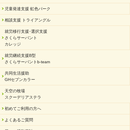
サーバント設立10周年記念【 福祉・医療・教育の連携講演会 】
を開催しました。
児童発達支援 虹色パーク
2024/02/20
相談支援 トライアングル
サーバント設立10周年記念【 福祉・医療・教育の連携講演会 】
就労移行支援･選択支援
2024/02/02
さくらサーバント
岐阜県 ワーク・ライフ・バランス推進エクセレント企業認定
カレッジ
2024/01/15
就労継続支援B型
令和6年能登半島地震被災者支援において
さくらサーバントb-team
2023/12/29
年末年始のお知らせ
共同生活援助
GHセブンカラー
2023/12/18
北方支店・保護者交流会「収穫祭」
天空の牧場
スクーデリアステラ
2023/11/08
オンラインショップを開設しました
初めてご利用の方へ
2023/10/20
よくあるご質問
「可児の企業魅力発見フェア」に出展しました
2023/10/17