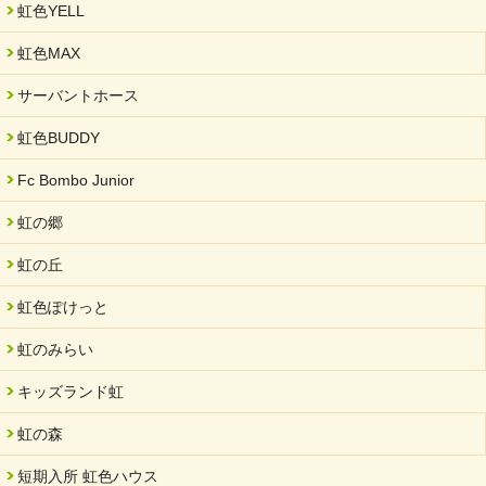
虹色YELL
2024/11/06
就労継続支援B型「エコボール」事業を始めました
虹色MAX
2024/09/10
サーバントホース
スヌーズレンルームを設置しました・可茂自悠学舎
虹色BUDDY
2024/08/26
「ぎふSDGs推進パートナー登録制度」シルバーパートナーに登
Fc Bombo Junior
録されました。
虹の郷
2024/08/01
夏休み学習支援・可茂自悠学舎
虹の丘
2024/07/03
虹色ぽけっと
中部学院大学「現代福祉マネジメント」ゲスト講師
虹のみらい
2024/04/17
SDGs発表会・研修会
キッズランド虹
2024/04/05
中学生向けのフリースクール「可茂自悠学舎」開設
虹の森
2024/04/01
短期入所 虹色ハウス