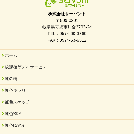
2026/03/21
ぎふWRG「キラキラもっとガーデン」に出展しました
株式会社サーバント
2026/03/03
〒509-0201
令和7年度 岐阜県スポーツ賞「FC Bombonera」
岐阜県可児市川合2793-24
TEL：0574-60-3260
2026/02/06
FAX：0574-63-6512
岐阜県「働いてもらい方改革」優良事例集に掲載されました
2025/11/11
ホーム
FC ボンボ ジュニア 稼働中 ～体験募集しています。
放課後等デイサービス
2025/06/10
未来会議 in 可児市 「斉藤まさゆき」
虹の橋
2025/05/07
虹色キラリ
2025年6月中旬 OPEN 放課後等デイサービス「Fc Bombo
Junior」
虹色スケッチ
2025/03/01
虹色SKY
餅つき大会を開催しました
2025/01/31
虹色DAYS
「可児の企業魅力発見フェア」に出展しました