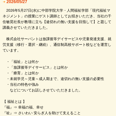
2026/05/27
2026年5月27日(水)に中部学院大学・人間福祉学部「現代福祉マ
ネジメント」の授業にゲスト講師としてお招きいただき、当社の千
住敏晃社長が教壇に立ち【途切れの無い支援を目指して】と題して
講義させていただきました。
株式会社サーバントは放課後等デイサービスや児童発達支援、就
労支援（移行・選択・継続）、通信制高校サポート校などを運営し
ています。
・「福祉」とは何か
・「放課後等デイサービス」とは何か
・「療育」とは何か
・未就学児～児童～成人期まで、途切れの無い支援の必要性
・当社の特色や強み
などについてお話しさせていただきました。
【 福祉とは 】
『福』⇒ 幸福の福、幸せ
『祉』⇒ さいわい 安らぎ人を助けて支えること