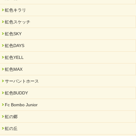
2025/05/07
虹色キラリ
2025年6月中旬 OPEN 放課後等デイサービス「Fc Bombo
Junior」
虹色スケッチ
2025/03/01
虹色SKY
餅つき大会を開催しました
2025/01/31
虹色DAYS
「可児の企業魅力発見フェア」に出展しました
虹色YELL
2024/11/06
就労継続支援B型「エコボール」事業を始めました
虹色MAX
2024/09/10
サーバントホース
スヌーズレンルームを設置しました・可茂自悠学舎
虹色BUDDY
2024/08/26
「ぎふSDGs推進パートナー登録制度」シルバーパートナーに登
Fc Bombo Junior
録されました。
虹の郷
2024/08/01
夏休み学習支援・可茂自悠学舎
虹の丘
2024/07/03