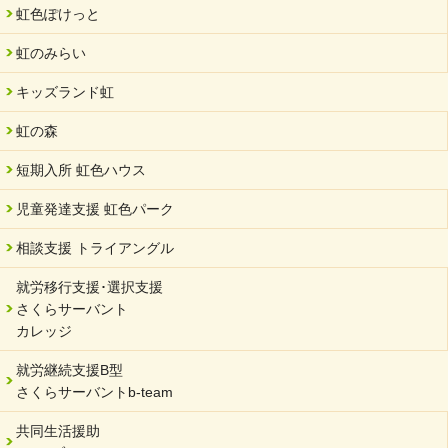
虹色ぽけっと
中部学院大学「現代福祉マネジメント」ゲスト講師
虹のみらい
2024/04/17
SDGs発表会・研修会
キッズランド虹
2024/04/05
中学生向けのフリースクール「可茂自悠学舎」開設
虹の森
2024/04/01
短期入所 虹色ハウス
サーバント設立10周年記念【 福祉・医療・教育の連携講演会 】
を開催しました。
児童発達支援 虹色パーク
2024/02/20
相談支援 トライアングル
サーバント設立10周年記念【 福祉・医療・教育の連携講演会 】
就労移行支援･選択支援
2024/02/02
さくらサーバント
岐阜県 ワーク・ライフ・バランス推進エクセレント企業認定
カレッジ
2024/01/15
就労継続支援B型
令和6年能登半島地震被災者支援において
さくらサーバントb-team
2023/12/29
年末年始のお知らせ
共同生活援助