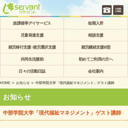
個別相
放課後等デイサービス
短期入所
児童発達支援
相談支援
就労移行支援･就労選択支援
就労継続支援B型
共同生活援助
初めてご利用の方へ
日々の活動日誌
会社案内
HOME
お知らせ
中部学院大学「現代福祉マネジメント」ゲスト講師
お知らせ
中部学院大学「現代福祉マネジメント」ゲスト講師