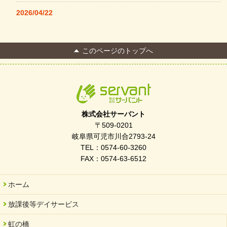
2026/04/22
本格コーヒーメーカー導入・社員＆学生食堂
2026/04/13
このページのトップへ
FC Bombonera 岐阜県No.1
2026/04/01
入社式を開催しました
2026/03/21
ぎふWRG「キラキラもっとガーデン」に出展しました
株式会社サーバント
2026/03/03
〒509-0201
令和7年度 岐阜県スポーツ賞「FC Bombonera」
岐阜県可児市川合2793-24
TEL：0574-60-3260
2026/02/06
FAX：0574-63-6512
岐阜県「働いてもらい方改革」優良事例集に掲載されました
2025/11/11
ホーム
FC ボンボ ジュニア 稼働中 ～体験募集しています。
放課後等デイサービス
2025/06/10
未来会議 in 可児市 「斉藤まさゆき」
虹の橋