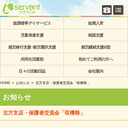
個別相
放課後等デイサービス
短期入所
児童発達支援
相談支援
就労移行支援･就労選択支援
就労継続支援B型
共同生活援助
初めてご利用の方へ
日々の活動日誌
会社案内
HOME
お知らせ
北方支店・保護者交流会「収穫祭」
お知らせ
北方支店・保護者交流会「収穫祭」