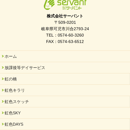
2026/03/21
ぎふWRG「キラキラもっとガーデン」に出展しました
株式会社サーバント
2026/03/03
〒509-0201
令和7年度 岐阜県スポーツ賞「FC Bombonera」
岐阜県可児市川合2793-24
TEL：0574-60-3260
2026/02/06
FAX：0574-63-6512
岐阜県「働いてもらい方改革」優良事例集に掲載されました
2025/11/11
ホーム
FC ボンボ ジュニア 稼働中 ～体験募集しています。
放課後等デイサービス
2025/06/10
未来会議 in 可児市 「斉藤まさゆき」
虹の橋
2025/05/07
虹色キラリ
2025年6月中旬 OPEN 放課後等デイサービス「Fc Bombo
Junior」
虹色スケッチ
2025/03/01
虹色SKY
餅つき大会を開催しました
2025/01/31
虹色DAYS