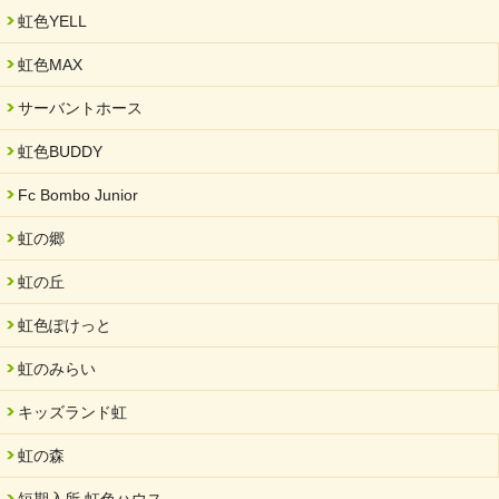
「可児の企業魅力発見フェア」に出展しました
虹色YELL
2024/11/06
就労継続支援B型「エコボール」事業を始めました
虹色MAX
2024/09/10
サーバントホース
スヌーズレンルームを設置しました・可茂自悠学舎
虹色BUDDY
2024/08/26
「ぎふSDGs推進パートナー登録制度」シルバーパートナーに登
Fc Bombo Junior
録されました。
虹の郷
2024/08/01
夏休み学習支援・可茂自悠学舎
虹の丘
2024/07/03
虹色ぽけっと
中部学院大学「現代福祉マネジメント」ゲスト講師
虹のみらい
2024/04/17
SDGs発表会・研修会
キッズランド虹
2024/04/05
中学生向けのフリースクール「可茂自悠学舎」開設
虹の森
2024/04/01