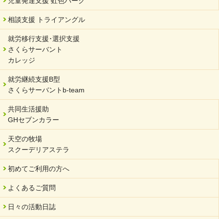
児童発達支援 虹色パーク
2024/02/20
相談支援 トライアングル
サーバント設立10周年記念【 福祉・医療・教育の連携講演会 】
就労移行支援･選択支援
2024/02/02
さくらサーバント
岐阜県 ワーク・ライフ・バランス推進エクセレント企業認定
カレッジ
2024/01/15
就労継続支援B型
令和6年能登半島地震被災者支援において
さくらサーバントb-team
2023/12/29
年末年始のお知らせ
共同生活援助
GHセブンカラー
2023/12/18
北方支店・保護者交流会「収穫祭」
天空の牧場
スクーデリアステラ
2023/11/08
オンラインショップを開設しました
初めてご利用の方へ
2023/10/20
よくあるご質問
「可児の企業魅力発見フェア」に出展しました
2023/10/17
日々の活動日誌
馬糞堆肥「馬の力」販売開始