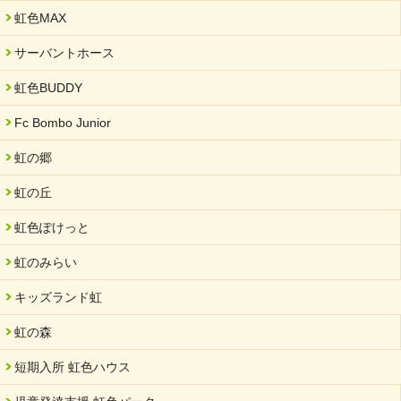
就労継続支援B型「エコボール」事業を始めました
虹色MAX
2024/09/10
サーバントホース
スヌーズレンルームを設置しました・可茂自悠学舎
虹色BUDDY
2024/08/26
「ぎふSDGs推進パートナー登録制度」シルバーパートナーに登
Fc Bombo Junior
録されました。
虹の郷
2024/08/01
夏休み学習支援・可茂自悠学舎
虹の丘
2024/07/03
虹色ぽけっと
中部学院大学「現代福祉マネジメント」ゲスト講師
虹のみらい
2024/04/17
SDGs発表会・研修会
キッズランド虹
2024/04/05
中学生向けのフリースクール「可茂自悠学舎」開設
虹の森
2024/04/01
短期入所 虹色ハウス
サーバント設立10周年記念【 福祉・医療・教育の連携講演会 】
を開催しました。