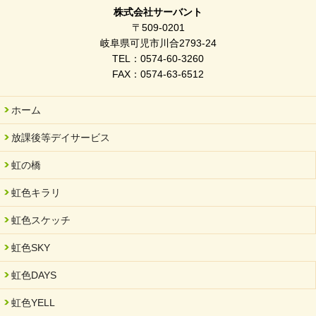
ぎふWRG「キラキラもっとガーデン」に出展しました
株式会社サーバント
2026/03/03
〒509-0201
令和7年度 岐阜県スポーツ賞「FC Bombonera」
岐阜県可児市川合2793-24
TEL：0574-60-3260
2026/02/06
FAX：0574-63-6512
岐阜県「働いてもらい方改革」優良事例集に掲載されました
2025/11/11
ホーム
FC ボンボ ジュニア 稼働中 ～体験募集しています。
放課後等デイサービス
2025/06/10
未来会議 in 可児市 「斉藤まさゆき」
虹の橋
2025/05/07
虹色キラリ
2025年6月中旬 OPEN 放課後等デイサービス「Fc Bombo
Junior」
虹色スケッチ
2025/03/01
虹色SKY
餅つき大会を開催しました
2025/01/31
虹色DAYS
「可児の企業魅力発見フェア」に出展しました
虹色YELL
2024/11/06