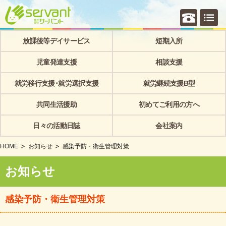
個別相
放課後等デイサービス
短期入所
児童発達支援
相談支援
就労移行支援･就労選択支援
就労継続支援B型
共同生活援助
初めてご利用の方へ
日々の活動日誌
会社案内
HOME
お知らせ
感染予防・衛生管理対策
お知らせ
感染予防・衛生管理対策