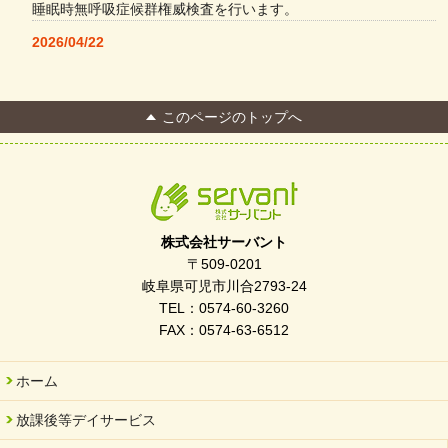
睡眠時無呼吸症候群権威検査を行います。
2026/04/22
本格コーヒーメーカー導入・社員＆学生食堂
2026/04/13
このページのトップへ
FC Bombonera 岐阜県No.1
2026/04/01
入社式を開催しました
2026/03/21
ぎふWRG「キラキラもっとガーデン」に出展しました
株式会社サーバント
2026/03/03
〒509-0201
令和7年度 岐阜県スポーツ賞「FC Bombonera」
岐阜県可児市川合2793-24
TEL：0574-60-3260
2026/02/06
FAX：0574-63-6512
岐阜県「働いてもらい方改革」優良事例集に掲載されました
2025/11/11
ホーム
FC ボンボ ジュニア 稼働中 ～体験募集しています。
放課後等デイサービス
2025/06/10