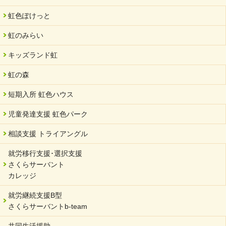
2024/07/03
虹色ぽけっと
中部学院大学「現代福祉マネジメント」ゲスト講師
虹のみらい
2024/04/17
SDGs発表会・研修会
キッズランド虹
2024/04/05
中学生向けのフリースクール「可茂自悠学舎」開設
虹の森
2024/04/01
短期入所 虹色ハウス
サーバント設立10周年記念【 福祉・医療・教育の連携講演会 】
を開催しました。
児童発達支援 虹色パーク
2024/02/20
相談支援 トライアングル
サーバント設立10周年記念【 福祉・医療・教育の連携講演会 】
就労移行支援･選択支援
2024/02/02
さくらサーバント
岐阜県 ワーク・ライフ・バランス推進エクセレント企業認定
カレッジ
2024/01/15
就労継続支援B型
令和6年能登半島地震被災者支援において
さくらサーバントb-team
2023/12/29
年末年始のお知らせ
共同生活援助