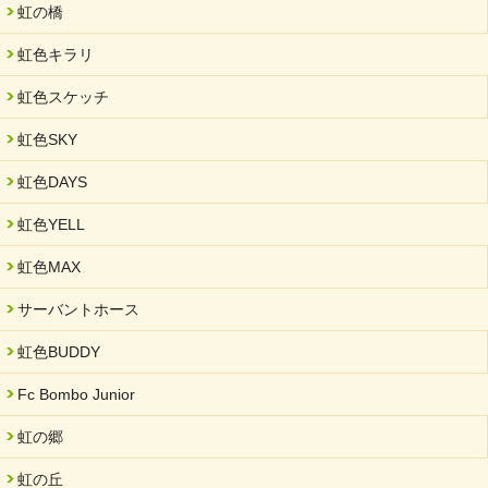
未来会議 in 可児市 「斉藤まさゆき」
虹の橋
2025/05/07
虹色キラリ
2025年6月中旬 OPEN 放課後等デイサービス「Fc Bombo
Junior」
虹色スケッチ
2025/03/01
虹色SKY
餅つき大会を開催しました
2025/01/31
虹色DAYS
「可児の企業魅力発見フェア」に出展しました
虹色YELL
2024/11/06
就労継続支援B型「エコボール」事業を始めました
虹色MAX
2024/09/10
サーバントホース
スヌーズレンルームを設置しました・可茂自悠学舎
虹色BUDDY
2024/08/26
「ぎふSDGs推進パートナー登録制度」シルバーパートナーに登
Fc Bombo Junior
録されました。
虹の郷
2024/08/01
夏休み学習支援・可茂自悠学舎
虹の丘