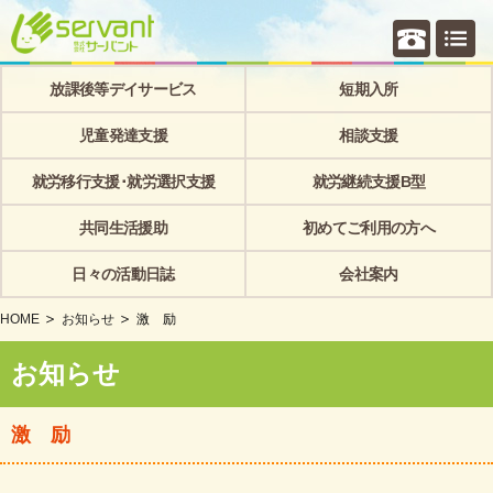
個別相
放課後等デイサービス
短期入所
児童発達支援
相談支援
就労移行支援･就労選択支援
就労継続支援B型
共同生活援助
初めてご利用の方へ
日々の活動日誌
会社案内
HOME
お知らせ
激 励
お知らせ
激 励