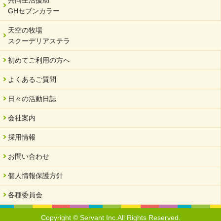
GHセブンカラー
2023/12/18
北方支店・保護者交流会「収穫祭」
天空の牧場
スクーデリアステラ
2023/11/08
オンラインショップを開設しました
初めてご利用の方へ
2023/10/20
よくあるご質問
「可児の企業魅力発見フェア」に出展しました
2023/10/17
日々の活動日誌
馬糞堆肥「馬の力」販売開始
会社案内
2023/08/18
クラウドファンディングのご案内
採用情報
2023/02/22
お問い合わせ
yahooショッピングサイト本日開店
個人情報保護方針
2023/02/16
令和さくら高等学院VSサーバント職員 サッカー試合日程変更
各種委員会
2023/01/20
馬たちの物資支援よろしくお願いいたします。
Copyright © Servant Inc.All Rights Reserved.