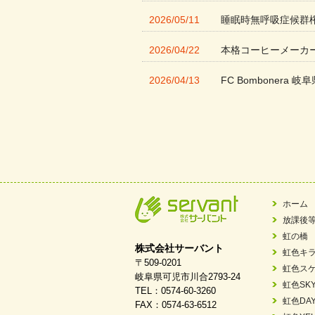
2026/05/11
睡眠時無呼吸症候群
2026/04/22
本格コーヒーメーカ
2026/04/13
FC Bombonera 岐阜
2026/04/01
入社式を開催しまし
2026/03/21
ぎふWRG「キラキ
2026/03/03
令和7年度 岐阜県スポー
2026/02/06
岐阜県「働いてもら
ホーム
放課後
2025/11/11
FC ボンボ ジュニ
虹の橋
株式会社サーバント
虹色キ
2025/06/10
未来会議 in 可児市
〒509-0201
虹色ス
岐阜県可児市川合2793-24
虹色SK
TEL：0574-60-3260
2025/05/07
2025年6月中旬 OPE
虹色DA
FAX：0574-63-6512