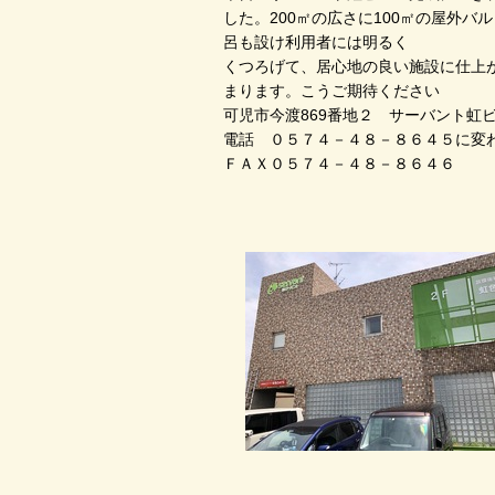
した。200㎡の広さに100㎡の屋外
呂も設け利用者には明るく
くつろげて、居心地の良い施設に仕上
まります。こうご期待ください
可児市今渡869番地２ サーバント虹
電話 ０５７４－４８－８６４５に変
ＦＡＸ０５７４－４８－８６４６