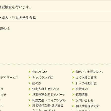
権威検査を行います。
ー導入・社員＆学生食堂
県No.1
た
ラもっとガーデン」に出展しました
ツ賞「FC Bombonera」
い方改革」優良事例集に掲載されました
虹のみらい
初めてご利用の方へ
等デイサービス
キッズランド虹
よくあるご質問
ア 稼働中 ～体験募集しています。
虹の森
日々の活動日誌
ラリ
短期入所 虹色ハウス
会社案内
 「斉藤まさゆき」
ケッチ
児童発達支援 虹色パーク
採用情報
Y
相談支援 トライアングル
お問い合わせ
N 放課後等デイサービス「Fc Bombo Junior」
就労移行支援･選択支援
YS
個人情報保護方針
さくらサーバント