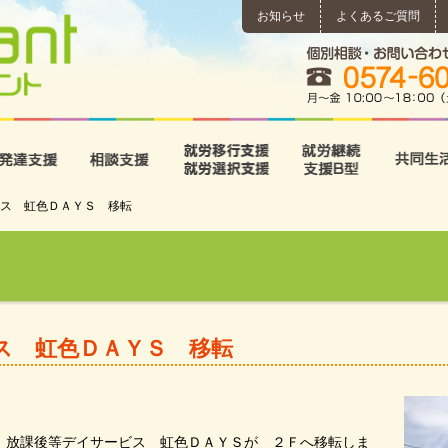
お知らせ
よくあるご質問
所
児童発達支援
相談支援
就労移行支援･就労選択支
就労継続
ス 虹色ＤＡＹＳ 移転
ス 虹色ＤＡＹＳ 移転
、放課後等デイサービス 虹色ＤＡＹＳが ２Ｆへ移転しま