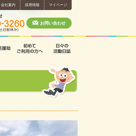
会社案内
採用情報
マイページ
個別相談・お問い合わせ
0574-60-3260
月～土 10:00 ~ 1
お問い合わせ
援
支援B型
共同生活援助
初めてご利用の方へ
日々の活動日誌