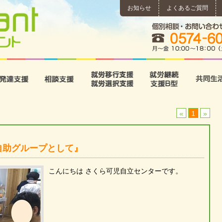
お知らせ
よくあるご質問
所
児童発達支援
相談支援
就労移行支援･就労選択支
就労継続
«
1
»
自助グループとして』
こんにちは さくら可児自立センターです。