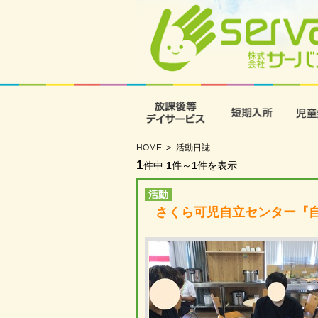
放課後等デイサービス
短期入
HOME
活動日誌
1
件中
1
件～
1
件を表示
活動
さくら可児自立センター『