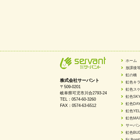
ホーム
放課後
虹の橋
株式会社サーバント
虹色キ
〒509-0201
虹色ス
岐阜県可児市川合2793-24
虹色SK
TEL：0574-60-3260
虹色DA
FAX：0574-63-6512
虹色YEL
虹色MA
サーバ
虹色BU
Fc Bomb