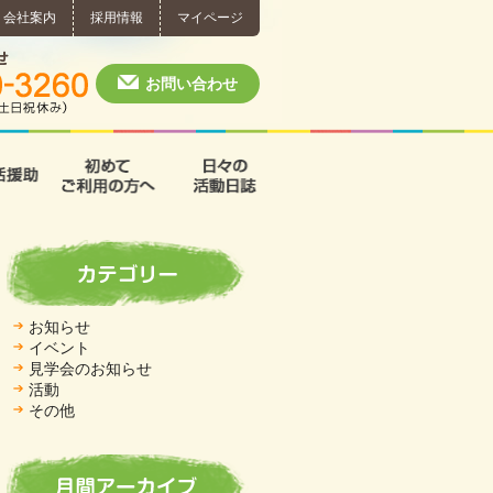
会社案内
採用情報
マイページ
個別相談・お問い合わせ
0574-60-3260
月～土 10:00 ~ 1
お問い合わせ
援
支援B型
共同生活援助
初めてご利用の方へ
日々の活動日誌
お知らせ
イベント
見学会のお知らせ
活動
その他