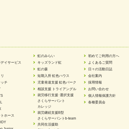
虹のみらい
初めてご利用の方へ
等デイサービス
キッズランド虹
よくあるご質問
虹の森
日々の活動日誌
ラリ
短期入所 虹色ハウス
会社案内
ケッチ
児童発達支援 虹色パーク
採用情報
Y
相談支援 トライアングル
お問い合わせ
就労移行支援･選択支援
YS
個人情報保護方針
さくらサーバント
L
各種委員会
カレッジ
X
就労継続支援B型
ントホース
さくらサーバントb-team
DDY
共同生活援助
o Junior