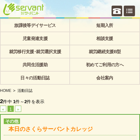
個別相
放課後等デイサービス
短期入所
児童発達支援
相談支援
就労移行支援･就労選択支援
就労継続支援B型
共同生活援助
初めてご利用の方へ
日々の活動日誌
会社案内
HOME
活動日誌
2
件中
1
件～
2
件を表示
«
1
»
その他
本日のさくらサーバントカレッジ