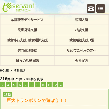
個別相
放課後等デイサービス
短期入所
児童発達支援
相談支援
就労移行支援･就労選択支援
就労継続支援B型
共同生活援助
初めてご利用の方へ
日々の活動日誌
会社案内
HOME
活動日誌
218
件中
71
件～
80
件を表示
«
4
5
6
7
8
9
10
11
12
»
活動
巨大トランポリンで遊ぼう！！