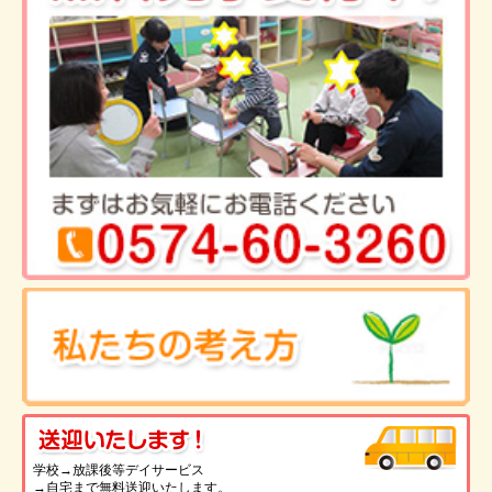
送
学校→放課後等デイサービス
→自宅まで無料送迎いたします。