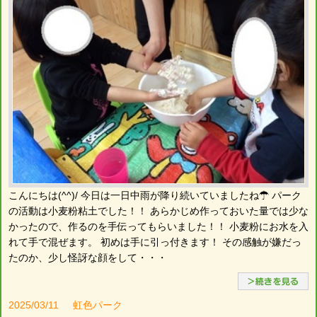
こんにちは(^^)/ 今日は一日中雨が降り続いていましたね☂ パーク
の活動は小麦粉粘土でした！！ あらかじめ作っておいた量では少な
かったので、作るのを手伝ってもらいました！！ 小麦粉にお水を入
れて手で混ぜます。 初めは手に引っ付きます！ その感触が嫌だっ
たのか、少し怪訝な顔をして・・・
2025/03/11
虹色パーク