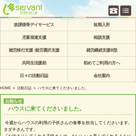
個別相
放課後等デイサービス
短期入所
児童発達支援
相談支援
就労移行支援･就労選択支援
就労継続支援B型
共同生活援助
初めてご利用の方へ
日々の活動日誌
会社案内
HOME
活動日誌
ハウスに来てくださいました。
お知らせ
ハウスに来てくださいました。
今週からハウスの利用の子供さんの食事を担当してくださいます。
タダチさんです。
『お泊まりしてくれる子供さんの おいしいと喜んでくれるように