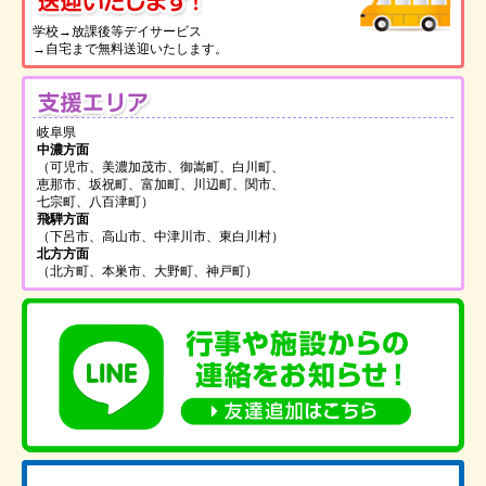
送
学校→放課後等デイサービス
→自宅まで無料送迎いたします。
支
岐阜県
中濃方面
（可児市、美濃加茂市、御嵩町、白川町、
恵那市、坂祝町、富加町、川辺町、関市、
七宗町、八百津町）
飛騨方面
（下呂市、高山市、中津川市、東白川村）
北方方面
（北方町、本巣市、大野町、神戸町）