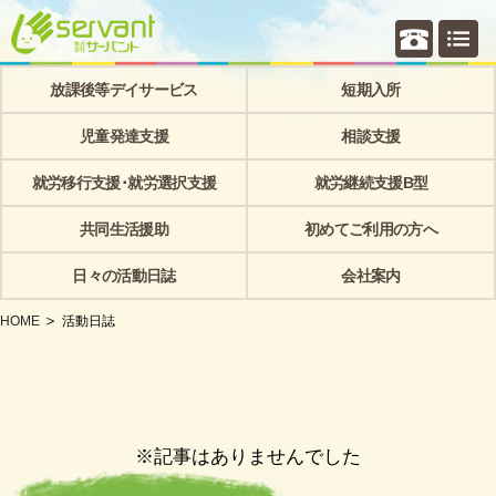
個別相
放課後等デイサービス
短期入所
児童発達支援
相談支援
就労移行支援･就労選択支援
就労継続支援B型
共同生活援助
初めてご利用の方へ
日々の活動日誌
会社案内
HOME
活動日誌
※記事はありませんでした