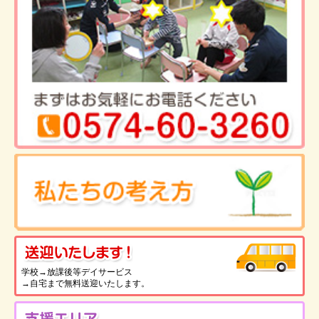
送
学校→放課後等デイサービス
→自宅まで無料送迎いたします。
支