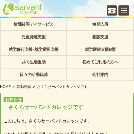
個別相
放課後等デイサービス
短期入所
児童発達支援
相談支援
就労移行支援･就労選択支援
就労継続支援B型
共同生活援助
初めてご利用の方へ
日々の活動日誌
会社案内
HOME
活動日誌
さくらサーバントカレッジです
お知らせ
さくらサーバントカレッジです
こんにちは、さくらサーバントカレッジです。
いつもより暖かくて過ごしやすい１日になりましたね！