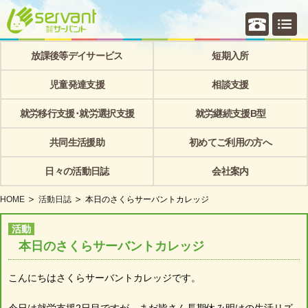
個別相
放課後等デイサービス
短期入所
児童発達支援
相談支援
就労移行支援･就労選択支援
就労継続支援B型
共同生活援助
初めてご利用の方へ
日々の活動日誌
会社案内
HOME
活動日誌
本日のさくらサーバントカレッジ
活動
本日のさくらサーバントカレッジ
こんにちはさくらサーバントカレッジです。
今日は就労支援2日目ですが まだ皆さん長期休み明けの生活リズ