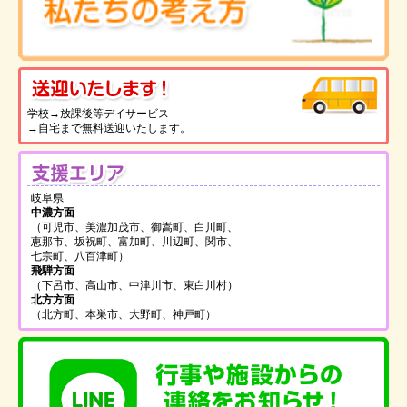
送
学校→放課後等デイサービス
→自宅まで無料送迎いたします。
支
岐阜県
中濃方面
（可児市、美濃加茂市、御嵩町、白川町、
恵那市、坂祝町、富加町、川辺町、関市、
七宗町、八百津町）
飛騨方面
（下呂市、高山市、中津川市、東白川村）
北方方面
（北方町、本巣市、大野町、神戸町）