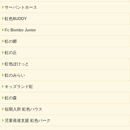
2024/09/10
サーバントホース
スヌーズレンルームを設置しました・可茂自悠学舎
虹色BUDDY
2024/08/26
「ぎふSDGs推進パートナー登録制度」シルバーパートナーに登
Fc Bombo Junior
録されました。
虹の郷
2024/08/01
夏休み学習支援・可茂自悠学舎
虹の丘
2024/07/03
虹色ぽけっと
中部学院大学「現代福祉マネジメント」ゲスト講師
虹のみらい
2024/04/17
SDGs発表会・研修会
キッズランド虹
2024/04/05
中学生向けのフリースクール「可茂自悠学舎」開設
虹の森
2024/04/01
短期入所 虹色ハウス
サーバント設立10周年記念【 福祉・医療・教育の連携講演会 】
を開催しました。
児童発達支援 虹色パーク
2024/02/20