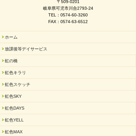
2026/03/03
〒509-0201
令和7年度 岐阜県スポーツ賞「FC Bombonera」
岐阜県可児市川合2793-24
TEL：0574-60-3260
2026/02/06
FAX：0574-63-6512
岐阜県「働いてもらい方改革」優良事例集に掲載されました
2025/11/11
ホーム
FC ボンボ ジュニア 稼働中 ～体験募集しています。
放課後等デイサービス
2025/06/10
未来会議 in 可児市 「斉藤まさゆき」
虹の橋
2025/05/07
虹色キラリ
2025年6月中旬 OPEN 放課後等デイサービス「Fc Bombo
Junior」
虹色スケッチ
2025/03/01
虹色SKY
餅つき大会を開催しました
2025/01/31
虹色DAYS
「可児の企業魅力発見フェア」に出展しました
虹色YELL
2024/11/06
就労継続支援B型「エコボール」事業を始めました
虹色MAX