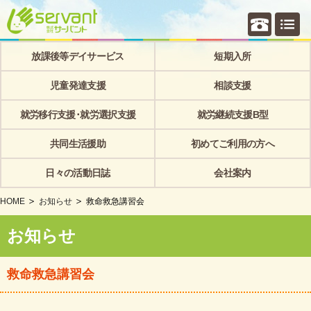
個別相
放課後等デイサービス
短期入所
児童発達支援
相談支援
就労移行支援･就労選択支援
就労継続支援B型
共同生活援助
初めてご利用の方へ
日々の活動日誌
会社案内
HOME
お知らせ
救命救急講習会
お知らせ
救命救急講習会