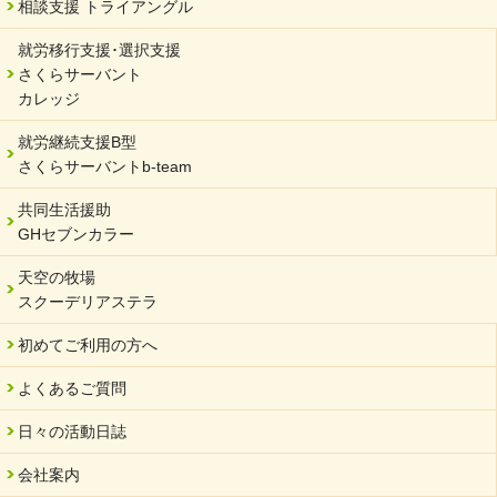
相談支援 トライアングル
サーバント設立10周年記念【 福祉・医療・教育の連携講演会 】
就労移行支援･選択支援
2024/02/02
さくらサーバント
岐阜県 ワーク・ライフ・バランス推進エクセレント企業認定
カレッジ
2024/01/15
就労継続支援B型
令和6年能登半島地震被災者支援において
さくらサーバントb-team
2023/12/29
年末年始のお知らせ
共同生活援助
GHセブンカラー
2023/12/18
北方支店・保護者交流会「収穫祭」
天空の牧場
スクーデリアステラ
2023/11/08
オンラインショップを開設しました
初めてご利用の方へ
2023/10/20
よくあるご質問
「可児の企業魅力発見フェア」に出展しました
2023/10/17
日々の活動日誌
馬糞堆肥「馬の力」販売開始
会社案内
2023/08/18