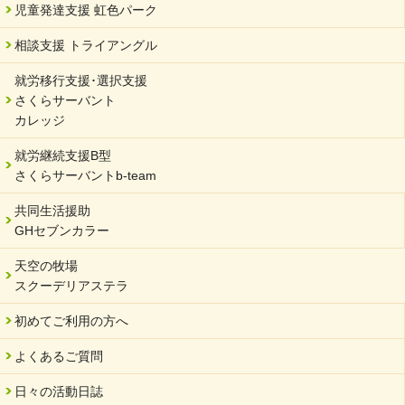
を開催しました。
児童発達支援 虹色パーク
2024/02/20
相談支援 トライアングル
サーバント設立10周年記念【 福祉・医療・教育の連携講演会 】
就労移行支援･選択支援
2024/02/02
さくらサーバント
岐阜県 ワーク・ライフ・バランス推進エクセレント企業認定
カレッジ
2024/01/15
就労継続支援B型
令和6年能登半島地震被災者支援において
さくらサーバントb-team
2023/12/29
年末年始のお知らせ
共同生活援助
GHセブンカラー
2023/12/18
北方支店・保護者交流会「収穫祭」
天空の牧場
スクーデリアステラ
2023/11/08
オンラインショップを開設しました
初めてご利用の方へ
2023/10/20
よくあるご質問
「可児の企業魅力発見フェア」に出展しました
2023/10/17
日々の活動日誌