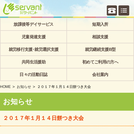
個別相
放課後等デイサービス
短期入所
児童発達支援
相談支援
就労移行支援･就労選択支援
就労継続支援B型
共同生活援助
初めてご利用の方へ
日々の活動日誌
会社案内
HOME
お知らせ
２０１７年１月１４日餅つき大会
お知らせ
２０１７年１月１４日餅つき大会