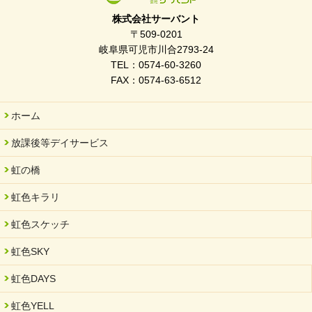
ぎふWRG「キラキラもっとガーデン」に出展しました
株式会社サーバント
2026/03/03
〒509-0201
令和7年度 岐阜県スポーツ賞「FC Bombonera」
岐阜県可児市川合2793-24
TEL：0574-60-3260
2026/02/06
FAX：0574-63-6512
岐阜県「働いてもらい方改革」優良事例集に掲載されました
2025/11/11
ホーム
FC ボンボ ジュニア 稼働中 ～体験募集しています。
放課後等デイサービス
2025/06/10
未来会議 in 可児市 「斉藤まさゆき」
虹の橋
2025/05/07
虹色キラリ
2025年6月中旬 OPEN 放課後等デイサービス「Fc Bombo
Junior」
虹色スケッチ
2025/03/01
虹色SKY
餅つき大会を開催しました
2025/01/31
虹色DAYS
「可児の企業魅力発見フェア」に出展しました
虹色YELL