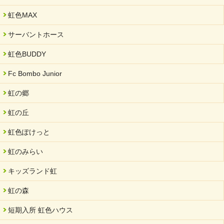
2024/11/06
就労継続支援B型「エコボール」事業を始めました
虹色MAX
2024/09/10
サーバントホース
スヌーズレンルームを設置しました・可茂自悠学舎
虹色BUDDY
2024/08/26
「ぎふSDGs推進パートナー登録制度」シルバーパートナーに登
Fc Bombo Junior
録されました。
虹の郷
2024/08/01
夏休み学習支援・可茂自悠学舎
虹の丘
2024/07/03
虹色ぽけっと
中部学院大学「現代福祉マネジメント」ゲスト講師
虹のみらい
2024/04/17
SDGs発表会・研修会
キッズランド虹
2024/04/05
中学生向けのフリースクール「可茂自悠学舎」開設
虹の森
2024/04/01
短期入所 虹色ハウス
サーバント設立10周年記念【 福祉・医療・教育の連携講演会 】