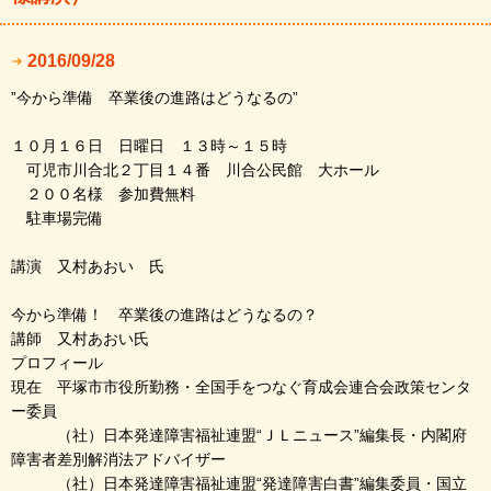
2016/09/28
”今から準備 卒業後の進路はどうなるの”
１０月１６日 日曜日 １３時～１５時
可児市川合北２丁目１４番 川合公民館 大ホール
２００名様 参加費無料
駐車場完備
講演 又村あおい 氏
今から準備！ 卒業後の進路はどうなるの？
講師 又村あおい氏
プロフィール
現在 平塚市市役所勤務・全国手をつなぐ育成会連合会政策センタ
ー委員
（社）日本発達障害福祉連盟“ＪＬニュース”編集長・内閣府
障害者差別解消法アドバイザー
（社）日本発達障害福祉連盟“発達障害白書”編集委員・国立