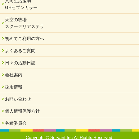
共同生活援助
GHセブンカラー
2023/12/18
北方支店・保護者交流会「収穫祭」
天空の牧場
スクーデリアステラ
2023/11/08
オンラインショップを開設しました
初めてご利用の方へ
2023/10/20
よくあるご質問
「可児の企業魅力発見フェア」に出展しました
2023/10/17
日々の活動日誌
馬糞堆肥「馬の力」販売開始
会社案内
2023/08/18
クラウドファンディングのご案内
採用情報
2023/02/22
お問い合わせ
yahooショッピングサイト本日開店
個人情報保護方針
2023/02/16
令和さくら高等学院VSサーバント職員 サッカー試合日程変更
各種委員会
2023/01/20
馬たちの物資支援よろしくお願いいたします。
Copyright © Servant Inc.All Rights Reserved.