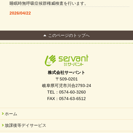
睡眠時無呼吸症候群権威検査を行います。
2026/04/22
本格コーヒーメーカー導入・社員＆学生食堂
2026/04/13
このページのトップへ
FC Bombonera 岐阜県No.1
2026/04/01
入社式を開催しました
2026/03/21
ぎふWRG「キラキラもっとガーデン」に出展しました
株式会社サーバント
2026/03/03
〒509-0201
令和7年度 岐阜県スポーツ賞「FC Bombonera」
岐阜県可児市川合2793-24
TEL：0574-60-3260
2026/02/06
FAX：0574-63-6512
岐阜県「働いてもらい方改革」優良事例集に掲載されました
2025/11/11
ホーム
FC ボンボ ジュニア 稼働中 ～体験募集しています。
放課後等デイサービス
2025/06/10