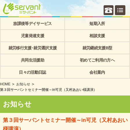
個別相
放課後等デイサービス
短期入所
児童発達支援
相談支援
就労移行支援･就労選択支援
就労継続支援B型
共同生活援助
初めてご利用の方へ
日々の活動日誌
会社案内
HOME
お知らせ
第３回サーバントセミナー開催～in可児（又村あおい様講演）
お知らせ
第３回サーバントセミナー開催～in可児（又村あおい
様講演）