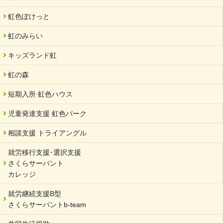
2024/07/03
虹色ぽけっと
中部学院大学「現代福祉マネジメント」ゲスト講師
虹のみらい
2024/04/17
SDGs発表会・研修会
キッズランド虹
2024/04/05
中学生向けのフリースクール「可茂自悠学舎」開設
虹の森
2024/04/01
短期入所 虹色ハウス
サーバント設立10周年記念【 福祉・医療・教育の連携講演会 】
を開催しました。
児童発達支援 虹色パーク
2024/02/20
相談支援 トライアングル
サーバント設立10周年記念【 福祉・医療・教育の連携講演会 】
就労移行支援･選択支援
2024/02/02
さくらサーバント
岐阜県 ワーク・ライフ・バランス推進エクセレント企業認定
カレッジ
2024/01/15
就労継続支援B型
令和6年能登半島地震被災者支援において
さくらサーバントb-team
2023/12/29
年末年始のお知らせ