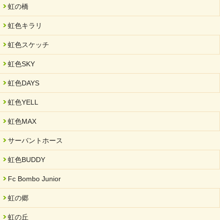
未来会議 in 可児市 「斉藤まさゆき」
虹の橋
2025/05/07
虹色キラリ
2025年6月中旬 OPEN 放課後等デイサービス「Fc Bombo
Junior」
虹色スケッチ
2025/03/01
虹色SKY
餅つき大会を開催しました
2025/01/31
虹色DAYS
「可児の企業魅力発見フェア」に出展しました
虹色YELL
2024/11/06
就労継続支援B型「エコボール」事業を始めました
虹色MAX
2024/09/10
サーバントホース
スヌーズレンルームを設置しました・可茂自悠学舎
虹色BUDDY
2024/08/26
「ぎふSDGs推進パートナー登録制度」シルバーパートナーに登
Fc Bombo Junior
録されました。
虹の郷
2024/08/01
夏休み学習支援・可茂自悠学舎
虹の丘