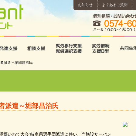
お知らせ
よくあるご質問
所
児童発達支援
相談支援
就労移行支援･就労選択支
就労継続
者派遣～堀部昌治氏
者派遣～堀部昌治氏
望郷いわて大会”岐阜県選手団派遣に伴い、当施設サーバン