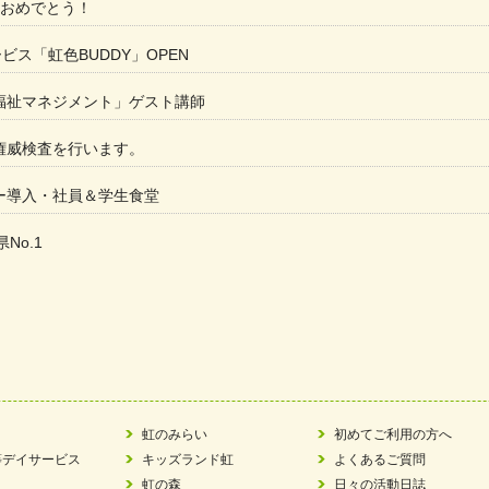
 おめでとう！
ービス「虹色BUDDY」OPEN
福祉マネジメント」ゲスト講師
権威検査を行います。
ー導入・社員＆学生食堂
県No.1
た
ラもっとガーデン」に出展しました
ツ賞「FC Bombonera」
い方改革」優良事例集に掲載されました
虹のみらい
初めてご利用の方へ
等デイサービス
キッズランド虹
よくあるご質問
ア 稼働中 ～体験募集しています。
虹の森
日々の活動日誌