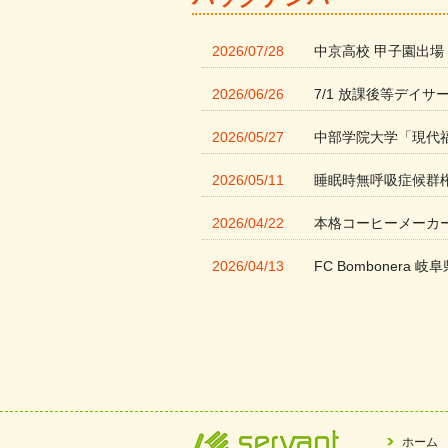
2026/07/28
中京高校 甲子園出場
2026/06/26
7/1 放課後等デイサ
2026/05/27
中部学院大学「現代
2026/05/11
睡眠時無呼吸症候群
2026/04/22
本格コーヒーメーカ
2026/04/13
FC Bombonera 岐阜
2026/04/01
入社式を開催しまし
2026/03/21
ぎふWRG「キラキ
2026/03/03
令和7年度 岐阜県スポー
2026/02/06
岐阜県「働いてもら
ホーム