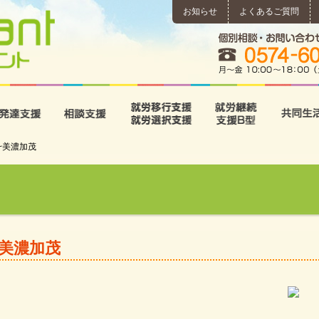
お知らせ
よくあるご質問
所
児童発達支援
相談支援
就労移行支援･就労選択支
就労継続
g~美濃加茂
~美濃加茂
。