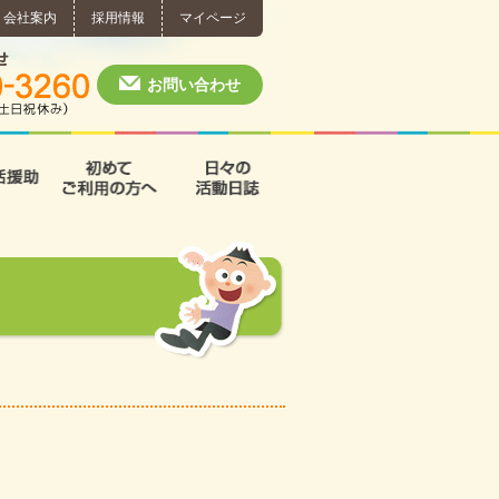
会社案内
採用情報
マイページ
個別相談・お問い合わせ
0574-60-3260
月～土 10:00 ~ 1
お問い合わせ
援
支援B型
共同生活援助
初めてご利用の方へ
日々の活動日誌