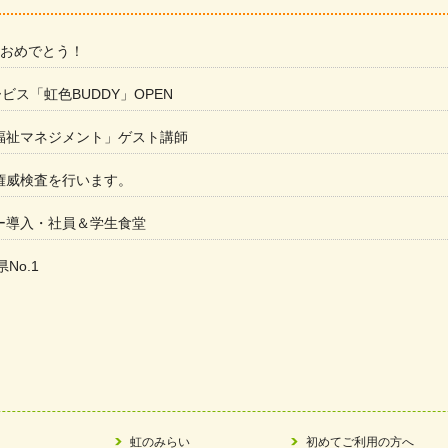
 おめでとう！
ービス「虹色BUDDY」OPEN
福祉マネジメント」ゲスト講師
権威検査を行います。
ー導入・社員＆学生食堂
県No.1
た
ラもっとガーデン」に出展しました
ツ賞「FC Bombonera」
い方改革」優良事例集に掲載されました
虹のみらい
初めてご利用の方へ