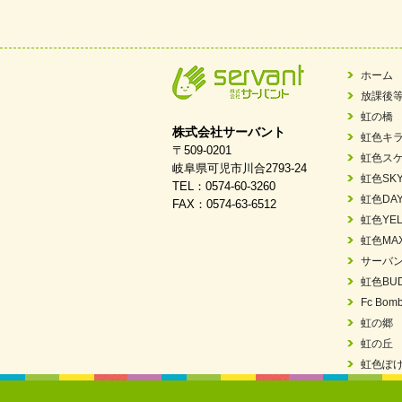
2026/03/03
令和7年度 岐阜県スポー
2026/02/06
岐阜県「働いてもら
ホーム
放課後
2025/11/11
FC ボンボ ジュニ
虹の橋
株式会社サーバント
虹色キ
2025/06/10
未来会議 in 可児市
〒509-0201
虹色ス
岐阜県可児市川合2793-24
虹色SK
TEL：0574-60-3260
2025/05/07
2025年6月中旬 OPE
虹色DA
FAX：0574-63-6512
虹色YEL
2025/03/01
餅つき大会を開催し
虹色MA
サーバ
2025/01/31
「可児の企業魅力発
虹色BU
2024/11/06
就労継続支援B型「
Fc Bomb
虹の郷
2024/09/10
スヌーズレンルーム
虹の丘
虹色ぽ
2024/08/26
「ぎふSDGs推進