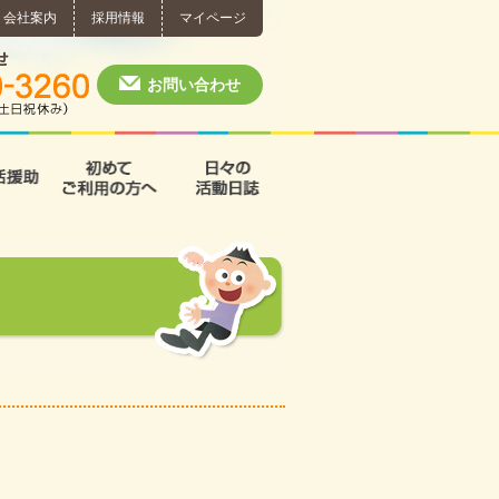
会社案内
採用情報
マイページ
個別相談・お問い合わせ
0574-60-3260
月～土 10:00 ~ 1
お問い合わせ
援
支援B型
共同生活援助
初めてご利用の方へ
日々の活動日誌