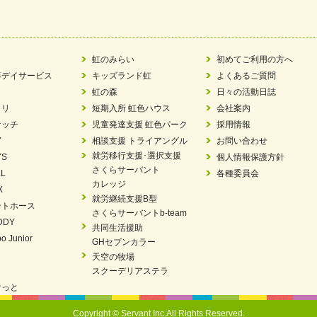
ツ賞「FC Bombonera」
い方改革」優良事例集に掲載されました
虹のみらい
初めてご利用の方へ
等デイサービス
キッズランド虹
よくあるご質問
ア 稼働中 ～体験募集しています。
虹の森
日々の活動日誌
ラリ
短期入所 虹色ハウス
会社案内
 「斉藤まさゆき」
ケッチ
児童発達支援 虹色パーク
採用情報
Y
相談支援 トライアングル
お問い合わせ
N 放課後等デイサービス「Fc Bombo Junior」
就労移行支援･選択支援
YS
個人情報保護方針
さくらサーバント
L
各種委員会
ました
カレッジ
X
就労継続支援B型
ントホース
見フェア」に出展しました
さくらサーバントb-team
DDY
共同生活援助
エコボール」事業を始めました
o Junior
GHセブンカラー
天空の牧場
を設置しました・可茂自悠学舎
スクーデリアステラ
けっと
パートナー登録制度」シルバーパートナーに登録されました。
Copyright © Servant Inc.All Rights Reserved.