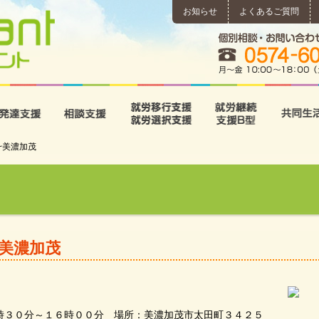
お知らせ
よくあるご質問
所
児童発達支援
相談支援
就労移行支援･就労選択支
就労継続
g~美濃加茂
~美濃加茂
時３０分～１６時００分 場所：美濃加茂市太田町３４２５