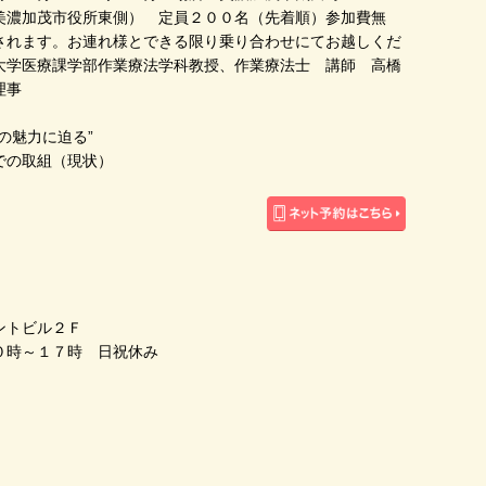
美濃加茂市役所東側） 定員２００名（先着順）参加費無
されます。お連れ様とできる限り乗り合わせにてお越しくだ
大学医療課学部作業療法学科教授、作業療法士 講師 高橋
理事
の魅力に迫る”
での取組（現状）
ントビル２Ｆ
０時～１７時 日祝休み