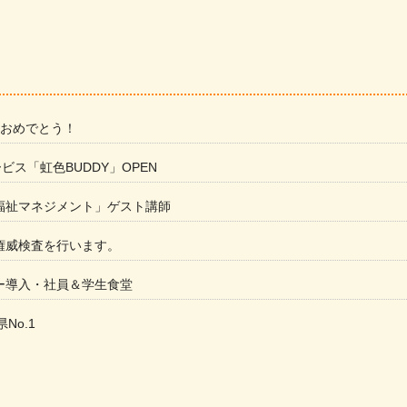
 おめでとう！
ービス「虹色BUDDY」OPEN
福祉マネジメント」ゲスト講師
権威検査を行います。
ー導入・社員＆学生食堂
県No.1
た
ラもっとガーデン」に出展しました