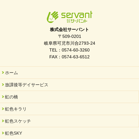
2026/04/01
入社式を開催しました
2026/03/21
ぎふWRG「キラキラもっとガーデン」に出展しました
株式会社サーバント
2026/03/03
〒509-0201
令和7年度 岐阜県スポーツ賞「FC Bombonera」
岐阜県可児市川合2793-24
TEL：0574-60-3260
2026/02/06
FAX：0574-63-6512
岐阜県「働いてもらい方改革」優良事例集に掲載されました
2025/11/11
ホーム
FC ボンボ ジュニア 稼働中 ～体験募集しています。
放課後等デイサービス
2025/06/10
未来会議 in 可児市 「斉藤まさゆき」
虹の橋
2025/05/07
虹色キラリ
2025年6月中旬 OPEN 放課後等デイサービス「Fc Bombo
Junior」
虹色スケッチ
2025/03/01
虹色SKY
餅つき大会を開催しました