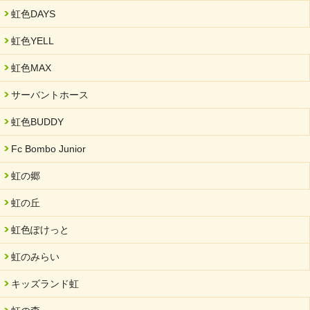
2025/01/31
虹色DAYS
「可児の企業魅力発見フェア」に出展しました
虹色YELL
2024/11/06
就労継続支援B型「エコボール」事業を始めました
虹色MAX
2024/09/10
サーバントホース
スヌーズレンルームを設置しました・可茂自悠学舎
虹色BUDDY
2024/08/26
「ぎふSDGs推進パートナー登録制度」シルバーパートナーに登
Fc Bombo Junior
録されました。
虹の郷
2024/08/01
夏休み学習支援・可茂自悠学舎
虹の丘
2024/07/03
虹色ぽけっと
中部学院大学「現代福祉マネジメント」ゲスト講師
虹のみらい
2024/04/17
SDGs発表会・研修会
キッズランド虹
2024/04/05
中学生向けのフリースクール「可茂自悠学舎」開設