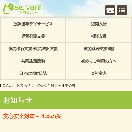
個別相
放課後等デイサービス
短期入所
児童発達支援
相談支援
就労移行支援･就労選択支援
就労継続支援B型
共同生活援助
初めてご利用の方へ
日々の活動日誌
会社案内
HOME
お知らせ
安心安全対策～４本の矢
お知らせ
安心安全対策～４本の矢