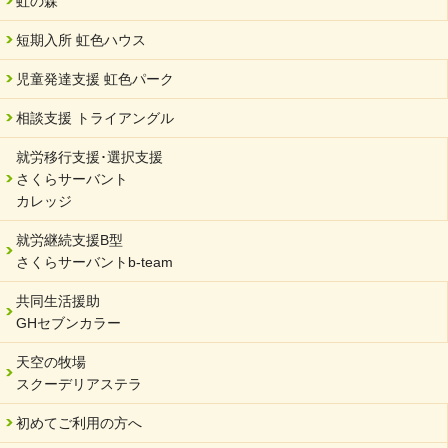
虹の森
2024/04/01
短期入所 虹色ハウス
サーバント設立10周年記念【 福祉・医療・教育の連携講演会 】
を開催しました。
児童発達支援 虹色パーク
2024/02/20
相談支援 トライアングル
サーバント設立10周年記念【 福祉・医療・教育の連携講演会 】
就労移行支援･選択支援
2024/02/02
さくらサーバント
岐阜県 ワーク・ライフ・バランス推進エクセレント企業認定
カレッジ
2024/01/15
就労継続支援B型
令和6年能登半島地震被災者支援において
さくらサーバントb-team
2023/12/29
年末年始のお知らせ
共同生活援助
GHセブンカラー
2023/12/18
北方支店・保護者交流会「収穫祭」
天空の牧場
スクーデリアステラ
2023/11/08
オンラインショップを開設しました
初めてご利用の方へ
2023/10/20