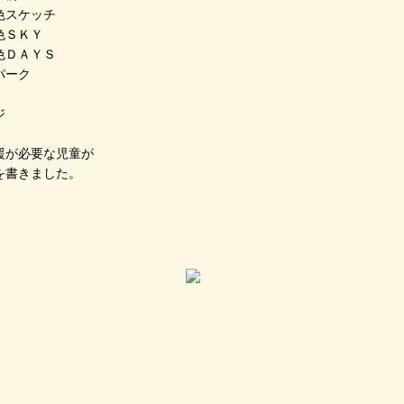
ッチ
Ｙ
ＹＳ
ーク
ジ
援が必要な児童が
を書きました。