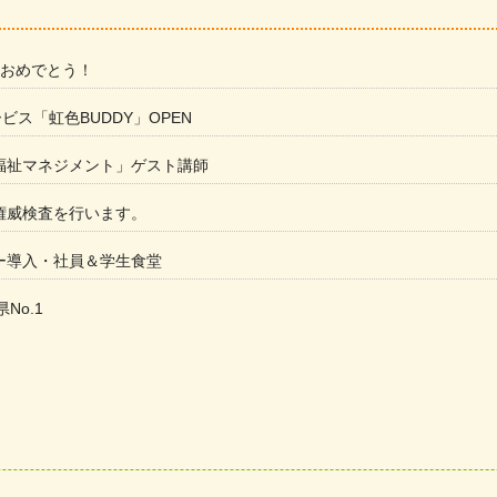
 おめでとう！
ービス「虹色BUDDY」OPEN
福祉マネジメント」ゲスト講師
権威検査を行います。
ー導入・社員＆学生食堂
県No.1
た
ラもっとガーデン」に出展しました
ツ賞「FC Bombonera」