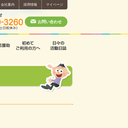
会社案内
採用情報
マイページ
個別相談・お問い合わせ
0574-60-3260
月～土 10:00 ~ 1
お問い合わせ
援
支援B型
共同生活援助
初めてご利用の方へ
日々の活動日誌