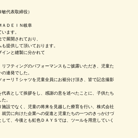
泰敏代表取締役）
ＭＡＤＥＩＮ岐阜
ています。
念で展開されており、
ムも提供して頂いております。
ザインと縫製に分かれて
、リフティングのパフォーマンスもご披露いただき、児童た
いの連発でした。
ツォーリＴシャツを児童全員にお裾分け頂き、皆で記念撮影
を代表として挨拶をし、感謝の意を述べたことに、子供たち
した。
り施設でなく、児童の将来を見越した療育を行い、株式会社
、就労に向けた企業への促進と児童たちの一つのきっかけづ
として、今後とも虹色ＤＡＹＳでは、ツールを用意していく