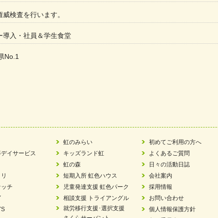
権威検査を行います。
ー導入・社員＆学生食堂
県No.1
た
ラもっとガーデン」に出展しました
ツ賞「FC Bombonera」
い方改革」優良事例集に掲載されました
虹のみらい
初めてご利用の方へ
等デイサービス
キッズランド虹
よくあるご質問
ア 稼働中 ～体験募集しています。
虹の森
日々の活動日誌
ラリ
短期入所 虹色ハウス
会社案内
 「斉藤まさゆき」
ケッチ
児童発達支援 虹色パーク
採用情報
Y
相談支援 トライアングル
お問い合わせ
N 放課後等デイサービス「Fc Bombo Junior」
就労移行支援･選択支援
YS
個人情報保護方針
さくらサーバント