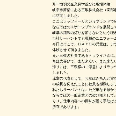
月一恒例の企業見学並びに現場体験
岐阜市茜部にある三敬株式会社（園部
に訪問しました。
ここはラッツォーリというブランドで
ならではのスポーツブランドを展開し
岐阜の縫製の灯りを消さないという理
当社サーバントでも職員のユニフォー
今日はそこで、ＤＡＹＳの児童は、デ
体験させて頂きました。
また三敬の社員であるトッツイさんに
ちは大喜びで、また来たい。また来た
帰りには、三敬様のご厚意によりラッ
しました。
児童の代表として、Ｋ君はきちんと皆
の成長を伺えたことに社員も感動しま
私たちサーバントは、ただ単なる預か
ならではの一般企業との架け橋として
くり、仕事内容への興味が湧く手助け
所存であります。