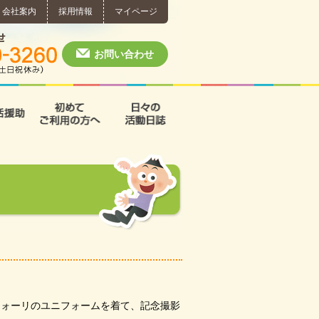
会社案内
採用情報
マイページ
個別相談・お問い合わせ
0574-60-3260
月～土 10:00 ~ 1
お問い合わせ
援
支援B型
共同生活援助
初めてご利用の方へ
日々の活動日誌
ツォーリのユニフォームを着て、記念撮影