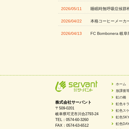
2026/05/11
睡眠時無呼吸症候群
2026/04/22
本格コーヒーメーカ
2026/04/13
FC Bombonera 岐阜
2026/04/01
入社式を開催しまし
2026/03/21
ぎふWRG「キラキ
2026/03/03
令和7年度 岐阜県スポー
2026/02/06
岐阜県「働いてもら
ホーム
放課後
2025/11/11
FC ボンボ ジュニ
虹の橋
株式会社サーバント
虹色キ
2025/06/10
未来会議 in 可児市
〒509-0201
虹色ス
岐阜県可児市川合2793-24
虹色SK
TEL：0574-60-3260
2025/05/07
2025年6月中旬 OPE
虹色DA
FAX：0574-63-6512