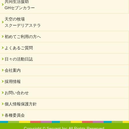
年末年始のお知らせ
共同生活援助
GHセブンカラー
2023/12/18
北方支店・保護者交流会「収穫祭」
天空の牧場
スクーデリアステラ
2023/11/08
オンラインショップを開設しました
初めてご利用の方へ
2023/10/20
よくあるご質問
「可児の企業魅力発見フェア」に出展しました
2023/10/17
日々の活動日誌
馬糞堆肥「馬の力」販売開始
会社案内
2023/08/18
クラウドファンディングのご案内
採用情報
2023/02/22
お問い合わせ
yahooショッピングサイト本日開店
個人情報保護方針
2023/02/16
令和さくら高等学院VSサーバント職員 サッカー試合日程変更
各種委員会
2023/01/20
馬たちの物資支援よろしくお願いいたします。
Copyright © Servant Inc.All Rights Reserved.