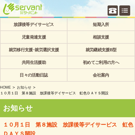
個別相
放課後等デイサービス
短期入所
児童発達支援
相談支援
就労移行支援･就労選択支援
就労継続支援B型
共同生活援助
初めてご利用の方へ
日々の活動日誌
会社案内
HOME
お知らせ
１０月１日 第８施設 放課後等デイサービス 虹色ＤＡＹＳ開設
お知らせ
１０月１日 第８施設 放課後等デイサービス 虹色
ＤＡＹＳ開設