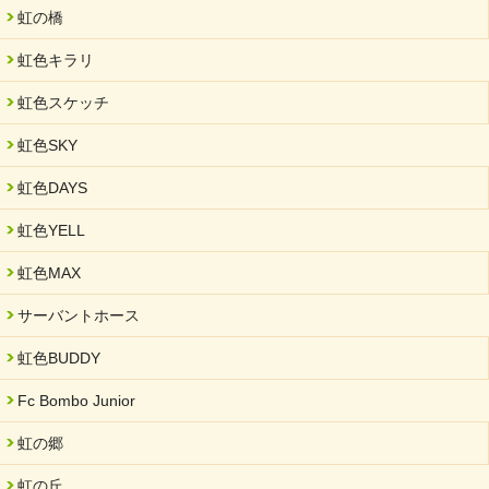
未来会議 in 可児市 「斉藤まさゆき」
虹の橋
2025/05/07
虹色キラリ
2025年6月中旬 OPEN 放課後等デイサービス「Fc Bombo
Junior」
虹色スケッチ
2025/03/01
虹色SKY
餅つき大会を開催しました
2025/01/31
虹色DAYS
「可児の企業魅力発見フェア」に出展しました
虹色YELL
2024/11/06
就労継続支援B型「エコボール」事業を始めました
虹色MAX
2024/09/10
サーバントホース
スヌーズレンルームを設置しました・可茂自悠学舎
虹色BUDDY
2024/08/26
「ぎふSDGs推進パートナー登録制度」シルバーパートナーに登
Fc Bombo Junior
録されました。
虹の郷
2024/08/01
夏休み学習支援・可茂自悠学舎
虹の丘