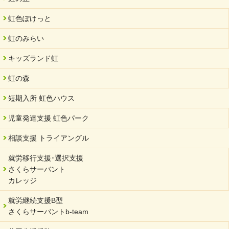
2024/07/03
虹色ぽけっと
中部学院大学「現代福祉マネジメント」ゲスト講師
虹のみらい
2024/04/17
SDGs発表会・研修会
キッズランド虹
2024/04/05
中学生向けのフリースクール「可茂自悠学舎」開設
虹の森
2024/04/01
短期入所 虹色ハウス
サーバント設立10周年記念【 福祉・医療・教育の連携講演会 】
を開催しました。
児童発達支援 虹色パーク
2024/02/20
相談支援 トライアングル
サーバント設立10周年記念【 福祉・医療・教育の連携講演会 】
就労移行支援･選択支援
2024/02/02
さくらサーバント
岐阜県 ワーク・ライフ・バランス推進エクセレント企業認定
カレッジ
2024/01/15
就労継続支援B型
令和6年能登半島地震被災者支援において
さくらサーバントb-team
2023/12/29