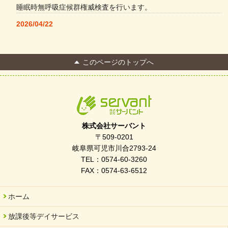
睡眠時無呼吸症候群権威検査を行います。
2026/04/22
本格コーヒーメーカー導入・社員＆学生食堂
2026/04/13
このページのトップへ
FC Bombonera 岐阜県No.1
2026/04/01
入社式を開催しました
2026/03/21
ぎふWRG「キラキラもっとガーデン」に出展しました
株式会社サーバント
2026/03/03
〒509-0201
令和7年度 岐阜県スポーツ賞「FC Bombonera」
岐阜県可児市川合2793-24
TEL：0574-60-3260
2026/02/06
FAX：0574-63-6512
岐阜県「働いてもらい方改革」優良事例集に掲載されました
2025/11/11
ホーム
FC ボンボ ジュニア 稼働中 ～体験募集しています。
放課後等デイサービス
2025/06/10