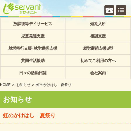
個別相
放課後等デイサービス
短期入所
児童発達支援
相談支援
就労移行支援･就労選択支援
就労継続支援B型
共同生活援助
初めてご利用の方へ
日々の活動日誌
会社案内
HOME
お知らせ
虹のかけはし 夏祭り
お知らせ
虹のかけはし 夏祭り