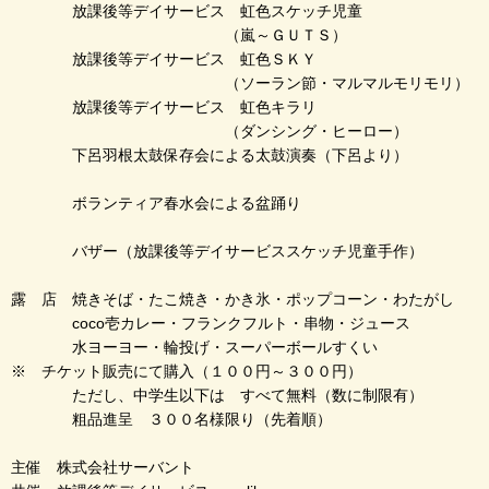
放課後等デイサービス 虹色スケッチ児童
（嵐～ＧＵＴＳ）
放課後等デイサービス 虹色ＳＫＹ
（ソーラン節・マルマルモリモリ）
放課後等デイサービス 虹色キラリ
（ダンシング・ヒーロー）
下呂羽根太鼓保存会による太鼓演奏（下呂より）
ボランティア春水会による盆踊り
バザー（放課後等デイサービススケッチ児童手作）
露 店 焼きそば・たこ焼き・かき氷・ポップコーン・わたがし
coco壱カレー・フランクフルト・串物・ジュース
水ヨーヨー・輪投げ・スーパーボールすくい
※ チケット販売にて購入（１００円～３００円）
ただし、中学生以下は すべて無料（数に制限有）
粗品進呈 ３００名様限り（先着順）
主催 株式会社サーバント