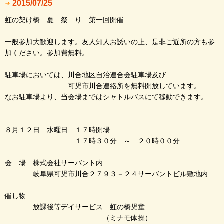
2015/07/25
虹の架け橋 夏 祭 り 第一回開催
一般参加大歓迎します。友人知人お誘いの上、是非ご近所の方も参
加ください。参加費無料。
駐車場においては、川合地区自治連合会駐車場及び
可児市川合連絡所を無料開放しています。
なお駐車場より、当会場まではシャトルバスにて移動できます。
８月１２日 水曜日 １７時開場
１７時３０分 ～ ２０時００分
会 場 株式会社サーバント内
岐阜県可児市川合２７９３－２４サーバントビル敷地内
催し物
放課後等デイサービス 虹の橋児童
（ミナモ体操）