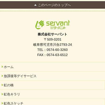
2026/04/13
このページのトップへ
FC Bombonera 岐阜県No.1
2026/04/01
入社式を開催しました
2026/03/21
ぎふWRG「キラキラもっとガーデン」に出展しました
株式会社サーバント
2026/03/03
〒509-0201
令和7年度 岐阜県スポーツ賞「FC Bombonera」
岐阜県可児市川合2793-24
TEL：0574-60-3260
2026/02/06
FAX：0574-63-6512
岐阜県「働いてもらい方改革」優良事例集に掲載されました
2025/11/11
ホーム
FC ボンボ ジュニア 稼働中 ～体験募集しています。
放課後等デイサービス
2025/06/10
未来会議 in 可児市 「斉藤まさゆき」
虹の橋
2025/05/07
虹色キラリ
2025年6月中旬 OPEN 放課後等デイサービス「Fc Bombo
Junior」
虹色スケッチ