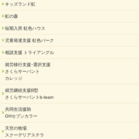
キッズランド虹
2024/04/05
中学生向けのフリースクール「可茂自悠学舎」開設
虹の森
2024/04/01
短期入所 虹色ハウス
サーバント設立10周年記念【 福祉・医療・教育の連携講演会 】
を開催しました。
児童発達支援 虹色パーク
2024/02/20
相談支援 トライアングル
サーバント設立10周年記念【 福祉・医療・教育の連携講演会 】
就労移行支援･選択支援
2024/02/02
さくらサーバント
岐阜県 ワーク・ライフ・バランス推進エクセレント企業認定
カレッジ
2024/01/15
就労継続支援B型
令和6年能登半島地震被災者支援において
さくらサーバントb-team
2023/12/29
年末年始のお知らせ
共同生活援助
GHセブンカラー
2023/12/18
北方支店・保護者交流会「収穫祭」
天空の牧場
スクーデリアステラ
2023/11/08