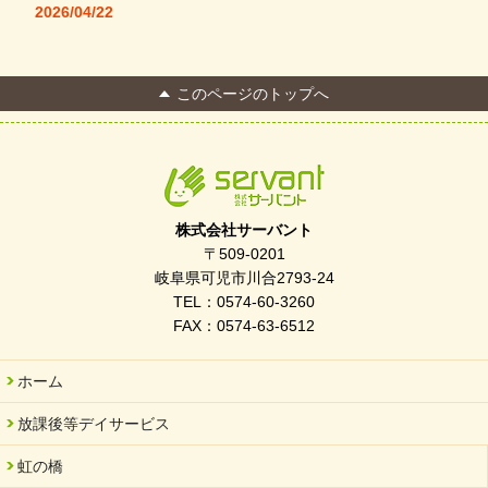
2026/04/22
本格コーヒーメーカー導入・社員＆学生食堂
2026/04/13
このページのトップへ
FC Bombonera 岐阜県No.1
2026/04/01
入社式を開催しました
2026/03/21
ぎふWRG「キラキラもっとガーデン」に出展しました
株式会社サーバント
2026/03/03
〒509-0201
令和7年度 岐阜県スポーツ賞「FC Bombonera」
岐阜県可児市川合2793-24
TEL：0574-60-3260
2026/02/06
FAX：0574-63-6512
岐阜県「働いてもらい方改革」優良事例集に掲載されました
2025/11/11
ホーム
FC ボンボ ジュニア 稼働中 ～体験募集しています。
放課後等デイサービス
2025/06/10
未来会議 in 可児市 「斉藤まさゆき」
虹の橋