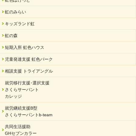
中部学院大学「現代福祉マネジメント」ゲスト講師
虹のみらい
2024/04/17
SDGs発表会・研修会
キッズランド虹
2024/04/05
中学生向けのフリースクール「可茂自悠学舎」開設
虹の森
2024/04/01
短期入所 虹色ハウス
サーバント設立10周年記念【 福祉・医療・教育の連携講演会 】
を開催しました。
児童発達支援 虹色パーク
2024/02/20
相談支援 トライアングル
サーバント設立10周年記念【 福祉・医療・教育の連携講演会 】
就労移行支援･選択支援
2024/02/02
さくらサーバント
岐阜県 ワーク・ライフ・バランス推進エクセレント企業認定
カレッジ
2024/01/15
就労継続支援B型
令和6年能登半島地震被災者支援において
さくらサーバントb-team
2023/12/29
年末年始のお知らせ
共同生活援助
GHセブンカラー
2023/12/18