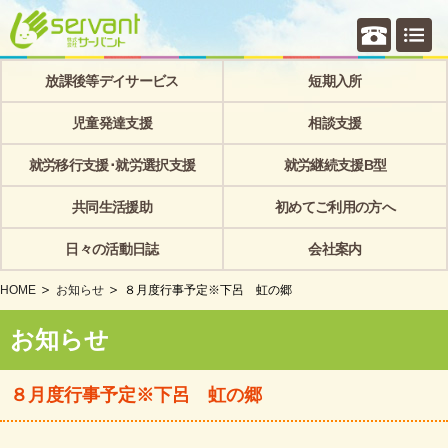
個別相
放課後等デイサービス
短期入所
児童発達支援
相談支援
就労移行支援･就労選択支援
就労継続支援B型
共同生活援助
初めてご利用の方へ
日々の活動日誌
会社案内
HOME
お知らせ
８月度行事予定※下呂 虹の郷
お知らせ
８月度行事予定※下呂 虹の郷