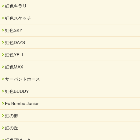
2025/05/07
虹色キラリ
2025年6月中旬 OPEN 放課後等デイサービス「Fc Bombo
Junior」
虹色スケッチ
2025/03/01
虹色SKY
餅つき大会を開催しました
2025/01/31
虹色DAYS
「可児の企業魅力発見フェア」に出展しました
虹色YELL
2024/11/06
就労継続支援B型「エコボール」事業を始めました
虹色MAX
2024/09/10
サーバントホース
スヌーズレンルームを設置しました・可茂自悠学舎
虹色BUDDY
2024/08/26
「ぎふSDGs推進パートナー登録制度」シルバーパートナーに登
Fc Bombo Junior
録されました。
虹の郷
2024/08/01
夏休み学習支援・可茂自悠学舎
虹の丘
2024/07/03
虹色ぽけっと