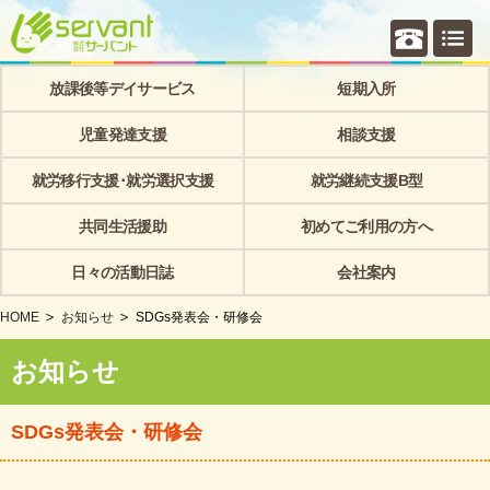
個別相
放課後等デイサービス
短期入所
児童発達支援
相談支援
就労移行支援･就労選択支援
就労継続支援B型
共同生活援助
初めてご利用の方へ
日々の活動日誌
会社案内
HOME
お知らせ
SDGs発表会・研修会
お知らせ
SDGs発表会・研修会