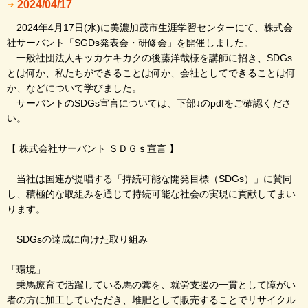
2024/04/17
2024年4月17日(水)に美濃加茂市生涯学習センターにて、株式会
社サーバント「SGDs発表会・研修会」を開催しました。
一般社団法人キッカケキカクの後藤洋哉様を講師に招き、SDGs
とは何か、私たちができることは何か、会社としてできることは何
か、などについて学びました。
サーバントのSDGs宣言については、下部↓のpdfをご確認くださ
い。
【 株式会社サーバント ＳＤＧｓ宣言 】
当社は国連が提唱する「持続可能な開発目標（SDGs）」に賛同
し、積極的な取組みを通じて持続可能な社会の実現に貢献してまい
ります。
SDGsの達成に向けた取り組み
「環境」
乗馬療育で活躍している馬の糞を、就労支援の一貫として障がい
者の方に加工していただき、堆肥として販売することでリサイクル