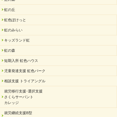
2024/08/01
夏休み学習支援・可茂自悠学舎
虹の丘
2024/07/03
虹色ぽけっと
中部学院大学「現代福祉マネジメント」ゲスト講師
虹のみらい
2024/04/17
SDGs発表会・研修会
キッズランド虹
2024/04/05
中学生向けのフリースクール「可茂自悠学舎」開設
虹の森
2024/04/01
短期入所 虹色ハウス
サーバント設立10周年記念【 福祉・医療・教育の連携講演会 】
を開催しました。
児童発達支援 虹色パーク
2024/02/20
相談支援 トライアングル
サーバント設立10周年記念【 福祉・医療・教育の連携講演会 】
就労移行支援･選択支援
2024/02/02
さくらサーバント
岐阜県 ワーク・ライフ・バランス推進エクセレント企業認定
カレッジ
2024/01/15
就労継続支援B型
令和6年能登半島地震被災者支援において