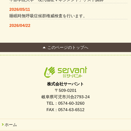
2026/05/11
睡眠時無呼吸症候群権威検査を行います。
2026/04/22
本格コーヒーメーカー導入・社員＆学生食堂
2026/04/13
このページのトップへ
FC Bombonera 岐阜県No.1
2026/04/01
入社式を開催しました
2026/03/21
ぎふWRG「キラキラもっとガーデン」に出展しました
株式会社サーバント
2026/03/03
〒509-0201
令和7年度 岐阜県スポーツ賞「FC Bombonera」
岐阜県可児市川合2793-24
TEL：0574-60-3260
2026/02/06
FAX：0574-63-6512
岐阜県「働いてもらい方改革」優良事例集に掲載されました
2025/11/11
ホーム
FC ボンボ ジュニア 稼働中 ～体験募集しています。