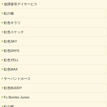
放課後等デイサービス
2025/06/10
未来会議 in 可児市 「斉藤まさゆき」
虹の橋
2025/05/07
虹色キラリ
2025年6月中旬 OPEN 放課後等デイサービス「Fc Bombo
Junior」
虹色スケッチ
2025/03/01
虹色SKY
餅つき大会を開催しました
2025/01/31
虹色DAYS
「可児の企業魅力発見フェア」に出展しました
虹色YELL
2024/11/06
就労継続支援B型「エコボール」事業を始めました
虹色MAX
2024/09/10
サーバントホース
スヌーズレンルームを設置しました・可茂自悠学舎
虹色BUDDY
2024/08/26
「ぎふSDGs推進パートナー登録制度」シルバーパートナーに登
Fc Bombo Junior
録されました。
虹の郷