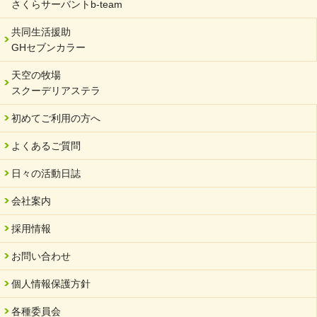
さくらサーバントb-team
2023/12/29
年末年始のお知らせ
共同生活援助
GHセブンカラー
2023/12/18
北方支店・保護者交流会「収穫祭」
天空の牧場
スクーデリアステラ
2023/11/08
オンラインショップを開設しました
初めてご利用の方へ
2023/10/20
よくあるご質問
「可児の企業魅力発見フェア」に出展しました
2023/10/17
日々の活動日誌
馬糞堆肥「馬の力」販売開始
会社案内
2023/08/18
クラウドファンディングのご案内
採用情報
2023/02/22
お問い合わせ
yahooショッピングサイト本日開店
個人情報保護方針
2023/02/16
令和さくら高等学院VSサーバント職員 サッカー試合日程変更
各種委員会