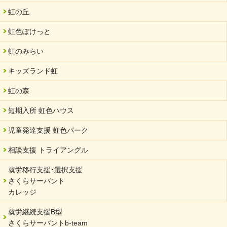
夏休み学習支援・可茂自悠学舎
虹の丘
2024/07/03
虹色ぽけっと
中部学院大学「現代福祉マネジメント」ゲスト講師
虹のみらい
2024/04/17
SDGs発表会・研修会
キッズランド虹
2024/04/05
中学生向けのフリースクール「可茂自悠学舎」開設
虹の森
2024/04/01
短期入所 虹色ハウス
サーバント設立10周年記念【 福祉・医療・教育の連携講演会 】
を開催しました。
児童発達支援 虹色パーク
2024/02/20
相談支援 トライアングル
サーバント設立10周年記念【 福祉・医療・教育の連携講演会 】
就労移行支援･選択支援
2024/02/02
さくらサーバント
岐阜県 ワーク・ライフ・バランス推進エクセレント企業認定
カレッジ
2024/01/15
就労継続支援B型
令和6年能登半島地震被災者支援において
さくらサーバントb-team