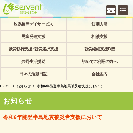
個別相
放課後等デイサービス
短期入所
児童発達支援
相談支援
就労移行支援･就労選択支援
就労継続支援B型
共同生活援助
初めてご利用の方へ
日々の活動日誌
会社案内
HOME
お知らせ
令和6年能登半島地震被災者支援において
お知らせ
令和6年能登半島地震被災者支援において