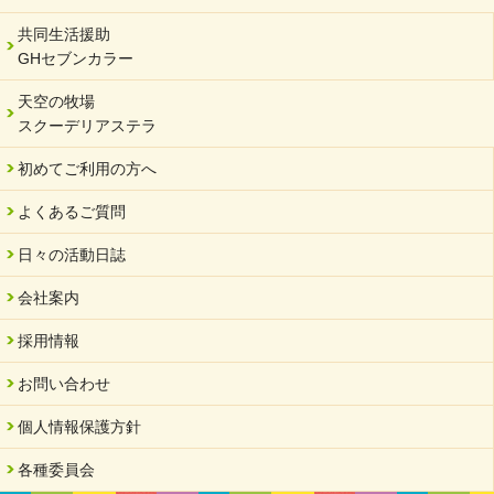
2023/12/29
年末年始のお知らせ
共同生活援助
GHセブンカラー
2023/12/18
北方支店・保護者交流会「収穫祭」
天空の牧場
スクーデリアステラ
2023/11/08
オンラインショップを開設しました
初めてご利用の方へ
2023/10/20
よくあるご質問
「可児の企業魅力発見フェア」に出展しました
2023/10/17
日々の活動日誌
馬糞堆肥「馬の力」販売開始
会社案内
2023/08/18
クラウドファンディングのご案内
採用情報
2023/02/22
お問い合わせ
yahooショッピングサイト本日開店
個人情報保護方針
2023/02/16
令和さくら高等学院VSサーバント職員 サッカー試合日程変更
各種委員会
2023/01/20