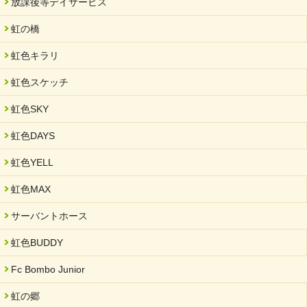
放課後等デイサービス
2025/06/10
未来会議 in 可児市 「斉藤まさゆき」
虹の橋
2025/05/07
虹色キラリ
2025年6月中旬 OPEN 放課後等デイサービス「Fc Bombo
Junior」
虹色スケッチ
2025/03/01
虹色SKY
餅つき大会を開催しました
2025/01/31
虹色DAYS
「可児の企業魅力発見フェア」に出展しました
虹色YELL
2024/11/06
就労継続支援B型「エコボール」事業を始めました
虹色MAX
2024/09/10
サーバントホース
スヌーズレンルームを設置しました・可茂自悠学舎
虹色BUDDY
2024/08/26
「ぎふSDGs推進パートナー登録制度」シルバーパートナーに登
Fc Bombo Junior
録されました。
虹の郷
2024/08/01