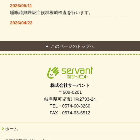
2026/05/11
睡眠時無呼吸症候群権威検査を行います。
2026/04/22
本格コーヒーメーカー導入・社員＆学生食堂
2026/04/13
このページのトップへ
FC Bombonera 岐阜県No.1
2026/04/01
入社式を開催しました
2026/03/21
ぎふWRG「キラキラもっとガーデン」に出展しました
株式会社サーバント
2026/03/03
〒509-0201
令和7年度 岐阜県スポーツ賞「FC Bombonera」
岐阜県可児市川合2793-24
TEL：0574-60-3260
2026/02/06
FAX：0574-63-6512
岐阜県「働いてもらい方改革」優良事例集に掲載されました
2025/11/11
ホーム
FC ボンボ ジュニア 稼働中 ～体験募集しています。